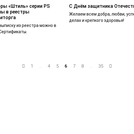
ры «Штиль» серии PS
С Днём защитника Отечест
ы в реестры
Желаем всем добра, любви, усп
мторга
делах и крепкого здоровья!
выписку из реестра можно в
Сертификаты.
1
...
4
5
6
7
8
...
35