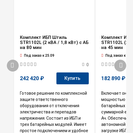
Комплект ИБП Штиль
Комплект ИБП
STR1102L (2 кВА / 1,8 кВт) c АБ
STR1102L (2 кВ
на 80 мин
на 45 мин
Под заказ к 25.09
Под заказ к 25.
0
242 420 ₽
182 890 ₽
Купить
Готовое решение по комплексной
Включает онла
защите ответственного
мощностью 2 кВА
оборудования от отключения
батарейных мод
электричества и перепадов
суммарной емк
напряжения. Состоит из ИБП и
Ач. Обеспечива
трех батарейных модулей. Имеет
автономной раб
простое подключением и удобное
загрузке ИБП) 