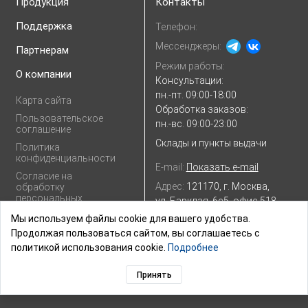
Продукция
Контакты
Поддержка
Телефон:
Мессенджеры:
Партнерам
Режим работы:
О компании
Консультации:
пн.-пт. 09:00-18:00
Карта сайта
Обработка заказов:
Пользовательское
пн.-вс. 09:00-23:00
соглашение
Склады и пункты выдачи
Политика
конфиденциальности
E-mail:
Показать e-mail
Согласие на
Адрес:
121170, г. Москва,
обработку
персональных
ул. Барклая, 6с5, офис 518
данных
Посмотреть на
Яндекс.картах
Мы используем файлы cookie для вашего удобства.
Продолжая пользоваться сайтом, вы соглашаетесь с
политикой использования cookie.
Подробнее
Принять
© 2003–2026,
ГК «ШТИЛЬ»