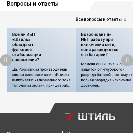
Вопросы и ответы
Все вопросы и ответы
Все ли ИБП
Возобновит ли
«Штиль»
ИБП работу при
обладают
включении сети,
функцией
если разрядились
стабилизации
его батареи?
напряжения?
Модели ИБП «Штиль» облада
Да. Российский производитель
защитой от «глубокого»
систем электропитания «Штиль»
разряда батарей, поэтому их
выпускает ИБП переменного тока
полная разрядка исключена.
топологии онлайн, принцип раб...
достижен...