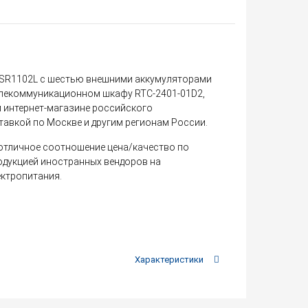
 SR1102L с шестью внешними аккумуляторами
телекоммуникационном шкафу RTC-2401-01D2,
интернет-магазине российского
тавкой по Москве и другим регионам России.
отличное соотношение цена/качество по
одукцией иностранных вендоров на
ектропитания.
Характеристики