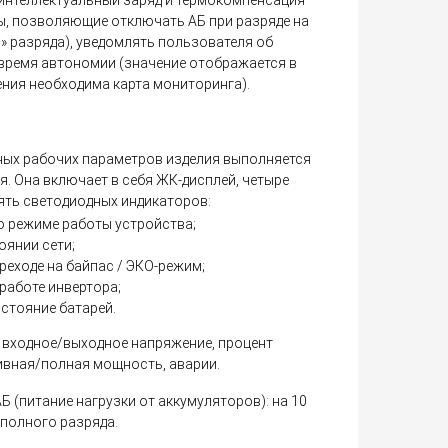
мы, позволяющие отключать АБ при разряде на
о» разряда), уведомлять пользователя об
время автономии (значение отображается в
ения необходима карта мониторинга).
ных рабочих параметров изделия выполняется
. Она включает в себя ЖК-дисплей, четыре
ять светодиодных индикаторов:
о режиме работы устройства;
оянии сети;
реходе на байпас / ЭКО-режим;
работе инвертора;
остояние батарей.
 входное/выходное напряжение, процент
тивная/полная мощность, аварии.
 (питание нагрузки от аккумуляторов): на 10
о полного разряда.