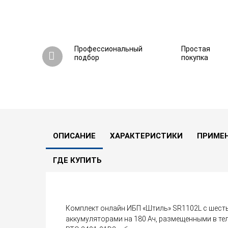
Профессиональный
Простая
подбор
покупка
Комплект ИБП «Штиль» SR1102L (2 кВА / 1,8 
0
0 вопросов
В сравнение
ОПИСАНИЕ
ХАРАКТЕРИСТИКИ
ПРИМЕ
ГДЕ КУПИТЬ
Комплект онлайн ИБП «Штиль» SR1102L с шес
аккумуляторами на 180 Ач, размещенными в 