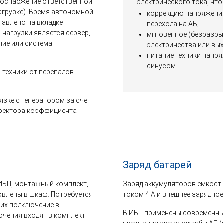
роснабжение ответственной
электрического тока, что
загрузке). Время автономной
коррекцию напряжения 
тавлено на вкладке
перехода на АБ;
нагрузки является сервер,
мгновенное (безразры
ие или система
электричества или вы
питание техники напр
синусом.
техники от перепадов
язке с генератором за счет
ректора коэффициента
Заряд батарей
ИБП, монтажный комплект,
Заряд аккумуляторов ёмкость
овлены в шкаф. Потребуется
током 4 А и внешнее зарядное
 их подключение в
В ИБП применены современны
ючения входят в комплект
продления срока службы АБ (