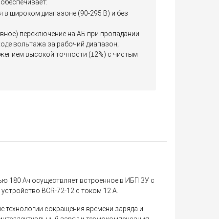
 обеспечивает:
в широком диапазоне (90-295 В) и без
вное) переключение на АБ при пропадании
ходе вольтажа за рабочий диапазон;
яжением высокой точности (±2%) с чистым
ю 180 Ач осуществляет встроенное в ИБП ЗУ с
 устройство BCR-72-12 с током 12 А.
е технологии сокращения времени заряда и
интеллектуальный заряд и термокомпенсация