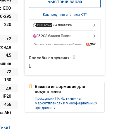
анием)
Быстрый заказ
с, ECO
Как получить счёт или КП?
0-295
220
±2
соида
4,5
Способы получения:
ешние
72
180
Важная информация для
да
покупателей
IP20
Продукция ГК «Штиль» на
маркетплейсах и у неофициальных
456
продавцов
на АБ)
тики