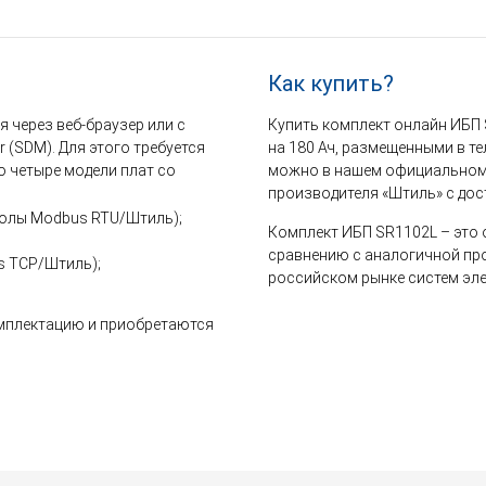
Как купить?
 через веб-браузер или с
Купить комплект онлайн ИБП
 (SDM). Для этого требуется
на 180 Ач, размещенными в 
о четыре модели плат со
можно в нашем официальном 
производителя «Штиль» с дос
околы Modbus RTU/Штиль);
Комплект ИБП SR1102L – это 
сравнению с аналогичной пр
s TCP/Штиль);
российском рынке систем эл
омплектацию и приобретаются