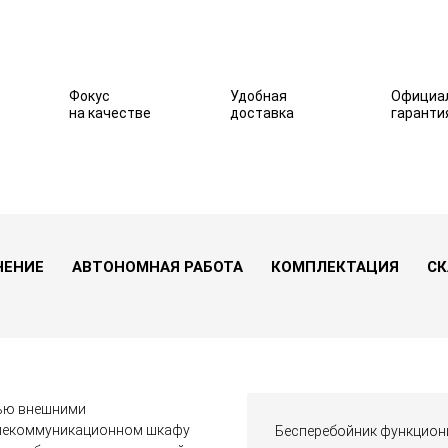
Фокус
Удобная
Официа
на качестве
доставка
гаранти
кВт) c АБ на 7 ч 50 мин
В избранное
НЕНИЕ
АВТОНОМНАЯ РАБОТА
КОМПЛЕКТАЦИЯ
СК
тью внешними
телекоммуникационном шкафу
Бесперебойник функциони