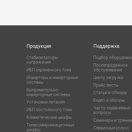
Продукция
Поддержка
Стабилизаторы
Подбор оборудова
напряжения
Послепродажное
ИБП переменного тока
обслуживание
Инверторы и инверторные
Центр загрузки
системы
Прайс листы
Выпрямительно-
Статьи и обзоры
инверторные системы
Видео и обзоры
Установки питания
Часто задаваемые
ИБП постоянного тока
вопросы
Климатические шкафы
Семинары и тренин
Телекоммуникационные
Сервисные услуги
шкафы