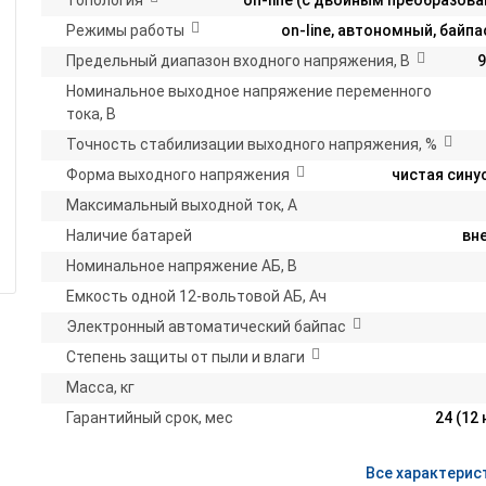
Топология
on-line (с двойным преобразов
Режимы работы
on-line, автономный, байпа
Предельный диапазон входного напряжения, В
9
Номинальное выходное напряжение переменного
тока, В
Точность стабилизации выходного напряжения, %
Форма выходного напряжения
чистая сину
Максимальный выходной ток, А
Наличие батарей
вн
Номинальное напряжение АБ, В
Емкость одной 12-вольтовой АБ, Ач
Электронный автоматический байпас
Степень защиты от пыли и влаги
Масса, кг
Гарантийный срок, мес
24 (12 
Все характерис