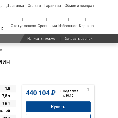
ор
Доставка
Оплата
Гарантия
Обмен и возврат
Статус заказа
Сравнения
Избранное
Корзина
0
Написать письмо
Заказать звонок
ин
мин
1,8
Под заказ
440 104 ₽
к 30.10
7,5 ч
1 в 1
Купить
афной