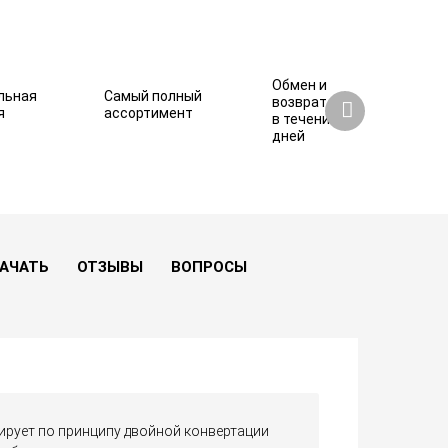
Обмен и
льная
Самый полный
возврат
я
ассортимент
в течение 7
дней
440 104 ₽
Купить
АЧАТЬ
ОТЗЫВЫ
ВОПРОСЫ
рует по принципу двойной конвертации