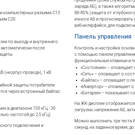
заряда АБ), а также алгорит
ри компьютерных разъема С13
80-85% (защита от «глубоког
ъем С20.
износе АБ и прогнозировать 
веб-интерфейсе, для подключ
Панель управления
узки по выходу и внутреннего
 автоматически после
Контроль и настройка основ
ащиты.
с помощью панели управления
функциональные клавиши и п
«Состояние» – оповещает 
 («корпус-провод»), 1 кВ
«Сеть» – оповещает о сост
«Байпас» – оповещает о пе
рийной защиты потребители
«Инвертор» – оповещает о 
тся через встроенный байпас
«Батарея» – показывает с
На ЖК-дисплее отображается
х в диапазоне 150 кГц - 30
загрузки, напряжение АБ, ак
лью частотой до 2,5 кГц).
Можно выполнить три теста АБ
асного подключения и
секунд, на заданное время, д