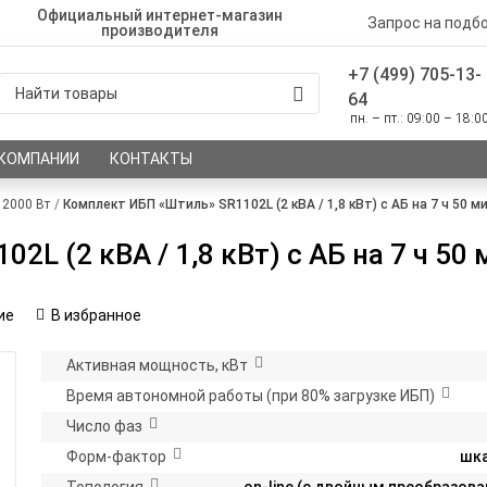
Официальный интернет-магазин
Запрос на подб
производителя
+7 (499) 705-13-
64
пн. – пт.: 09:00 – 18:0
 КОМПАНИИ
КОНТАКТЫ
2000 Вт
Комплект ИБП «Штиль» SR1102L (2 кВА / 1,8 кВт) c АБ на 7 ч 50 м
L (2 кВА / 1,8 кВт) c АБ на 7 ч 50 
ие
В избранное
Активная мощность, кВт
Время автономной работы (при 80% загрузке ИБП)
Число фаз
Форм-фактор
шк