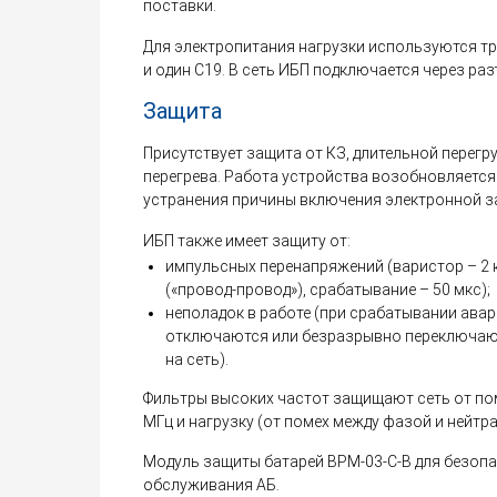
поставки.
Для электропитания нагрузки используются т
и один C19. В сеть ИБП подключается через раз
Защита
Присутствует защита от КЗ, длительной перегр
перегрева. Работа устройства возобновляется
устранения причины включения электронной з
ИБП также имеет защиту от:
импульсных перенапряжений (варистор – 2 кВ
(«провод-провод»), срабатывание – 50 мкс);
неполадок в работе (при срабатывании ава
отключаются или безразрывно переключаю
на сеть).
Фильтры высоких частот защищают сеть от поме
МГц и нагрузку (от помех между фазой и нейтра
Модуль защиты батарей BPM-03-C-B для безоп
обслуживания АБ.