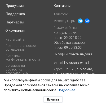
Продукция
Контакты
Поддержка
Телефон:
Мессенджеры:
Партнерам
Режим работы:
О компании
Консультации:
пн.-пт. 09:00-18:00
Карта сайта
Обработка заказов:
Пользовательское
пн.-вс. 09:00-23:00
соглашение
Склады и пункты выдачи
Политика
конфиденциальности
E-mail:
Показать e-mail
Согласие на
Адрес:
121170, г. Москва,
обработку
персональных
ул. Барклая, 6с5, офис 518
данных
Посмотреть на
Яндекс.картах
Мы используем файлы cookie для вашего удобства.
Продолжая пользоваться сайтом, вы соглашаетесь с
политикой использования cookie.
Подробнее
Принять
© 2003–2026,
ГК «ШТИЛЬ»