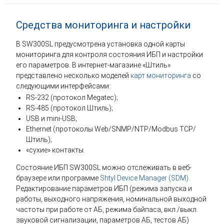
Средства мониторинга и настройки
В SW300SL предусмотрена установка одной карты
мониторинга для контроля состояния ИБП и настройки
его параметров. В интернет-магазине «Штиль»
представлено несколько моделей
карт мониторинга
со
следующими интерфейсами:
RS-232 (протокол Megatec);
RS-485 (протокол Штиль);
USB и mini-USB;
Ethernet (протоколы Web/SNMP/NTP/Modbus TCP/
Штиль);
«сухие» контакты.
Состояние ИБП SW300SL можно отслеживать в веб-
браузере или программе
Shtyl Device Manager (SDM)
.
Редактирование параметров ИБП (режима запуска и
работы, выходного напряжения, номинальной выходной
частоты при работе от АБ, режима байпаса, вкл./выкл.
звуковой сигнализации, параметров АБ, тестов АБ)