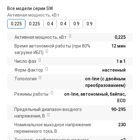
Все модели серии SW
Активная мощность, кВт
0.225
0.225
0.4
0.4
0.9
0.9
Активная мощность, кВт
0,225
Время автономной работы (при 80%
12 мин
загрузке ИБП)
Число фаз
1 в 1
Форм-фактор
настенный
Топология
on-line (с двойным
преобразованием)
Режимы работы
on-line, автономный, байпас,
ECO
Предельный диапазон входного
90-295
напряжения, В
Номинальное выходное напряжение
230
переменного тока, В
Точность стабилизации выходного
±2