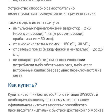
Устройство способно самостоятельно
перезапускаться после устранения причины аварии.
Также модель имеет защиту от:
импульсных перенапряжений (варистор – 2 кВ
(«корпус-провод»), 1 кВ («провод-провод»),
срабатывание – 50 мкс);
от высокочастотных помех – 150 кГц - 30 МГц;
от сетевых помех (между фазой и нейтралью) – до 2,5
кГц;
неполадок в работе (при их возникновении
потребители либо обесточиваются, либо через
встроенный байпас безразрывно переключаются на
сеть).
Как купить?
Купить источник бесперебойного питания SW300SL и
необходимые аксессуары к нему можно в нашем
официальном интернет-магазине российского
производителя «Штиль» с быстрой доставкой по Москве