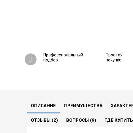
Профессиональный
Простая
подбор
покупка
Онлайн ИБП Штиль SW300SL (300 ВА / 225 В
5.0
2
9 вопросов
В сравнение
ОПИСАНИЕ
ПРЕИМУЩЕСТВА
ХАРАКТЕ
ОТЗЫВЫ (2)
ВОПРОСЫ (9)
ГДЕ КУПИТЬ