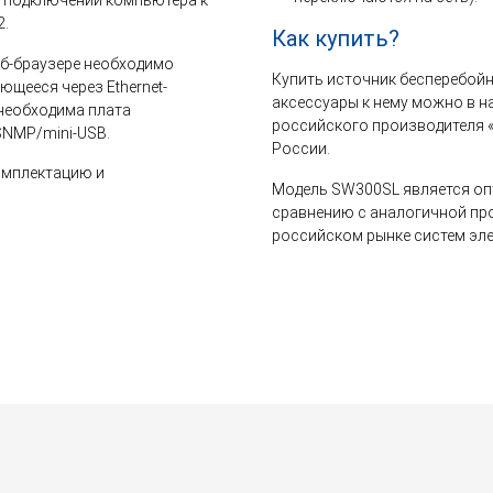
м подключении компьютера к
2.
Как купить?
еб-браузере необходимо
Купить источник бесперебой
ющееся через Ethernet-
аксессуары к нему можно в 
 необходима плата
российского производителя «
SNMP/mini-USB.
России.
омплектацию и
Модель SW300SL является о
сравнению с аналогичной пр
российском рынке систем эл