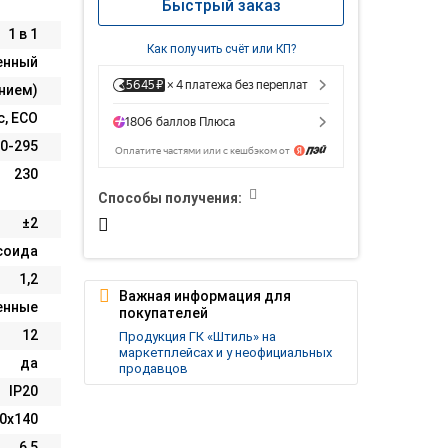
Быстрый заказ
1 в 1
Как получить счёт или КП?
енный
анием)
с, ECO
0-295
230
Способы получения:
±2
соида
1,2
Важная информация для
енные
покупателей
12
Продукция ГК «Штиль» на
маркетплейсах и у неофициальных
да
продавцов
IP20
0х140
6,5