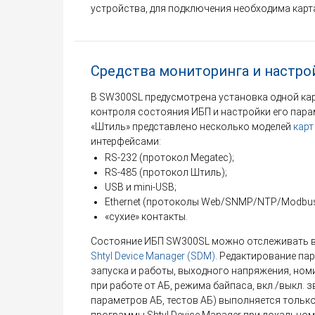
устройства, для подключения необходима карт
Средства мониторинга и настро
В SW300SL предусмотрена установка одной ка
контроля состояния ИБП и настройки его пара
«Штиль» представлено несколько моделей
карт
интерфейсами:
RS-232 (протокол Megatec);
RS-485 (протокол Штиль);
USB и mini-USB;
Ethernet (протоколы Web/SNMP/NTP/Modbu
«сухие» контакты.
Состояние ИБП SW300SL можно отслеживать в 
Shtyl Device Manager (SDM)
. Редактирование па
запуска и работы, выходного напряжения, но
при работе от АБ, режима байпаса, вкл./выкл. 
параметров АБ, тестов АБ) выполняется тольк