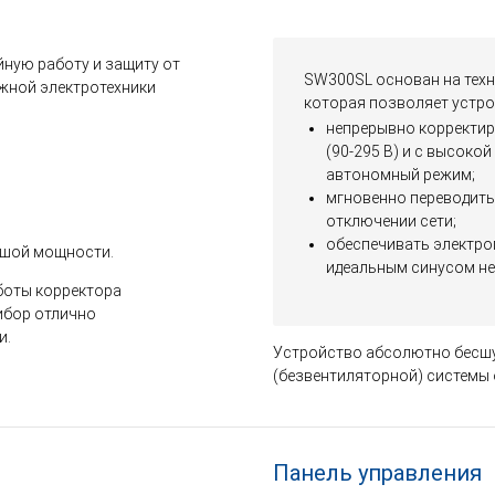
ную работу и защиту от
SW300SL основан на техн
ажной электротехники
которая позволяет устро
непрерывно корректир
(90-295 В) и с высоко
автономный режим;
мгновенно переводить 
отключении сети;
обеспечивать электро
ьшой мощности.
идеальным синусом не
боты корректора
ибор отлично
и.
Устройство абсолютно бесшу
(безвентиляторной) системы
Панель управления