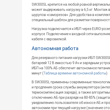
SW300SL крепится на любой ровной вертикаль
может выдерживать нагрузку в 6,5 кг. Монтаж
шурупов «саморезов». Для удобства в комплек
специальный шаблон для разметки поверхност
Нагрузка подключается к ИБП через EURO-розе
корпусе. Подключение к входной сети выполня
кабеля с евровилкой.
Автономная работа
Для резервного питания нагрузки ИБП SW300S
батареей 12 В емкостью 9 Ач и зарядным устрой
ИБП на 100% АБ обеспечит автономное питание 
минут (
Таблица времени автономной работы
).
В SW300SL применены современные технологи
и продления срока службы аккумулятора (инте
термокомпенсация заряда), а также алгоритм
отключению АБ при разряде на 80-85% (защита 
уведомлению пользователя об износе АБ и п
автономии при текущей нагрузке (значение от