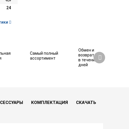
24
тики
Обмен и
льная
Самый полный
возврат
я
ассортимент
в течение 7
дней
22 580 ₽
Купить
Нашли дешевле?
СЕССУАРЫ
КОМПЛЕКТАЦИЯ
СКАЧАТЬ