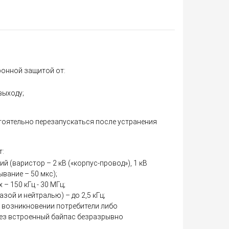
онной защитой от:
выходу;
оятельно перезапускаться после устранения
т:
 (варистор – 2 кВ («корпус-провод»), 1 кВ
ывание – 50 мкс);
– 150 кГц - 30 МГц;
зой и нейтралью) – до 2,5 кГц;
х возникновении потребители либо
ез встроенный байпас безразрывно