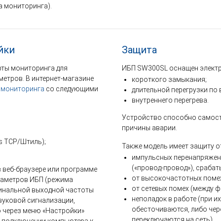
а мониторинга).
йки
Защита
рты мониторинга для
ИБП SW300SL оснащен электр
метров. В интернет-магазине
короткого замыкания;
 мониторинга
со следующими
длительной перегрузки по 
внутреннего перегрева.
Устройство способно самост
причины аварии.
s TCP/Штиль);
Также модель имеет защиту о
импульсных перенапряжений
(«провод-провод»), срабат
веб-браузере или программе
от высокочастотных помех 
раметров ИБП (режима
от сетевых помех (между фа
минальной выходной частоты
неполадок в работе (при и
звуковой сигнализации,
обесточиваются, либо чер
о через меню «Настройки»
переключаются на сеть).