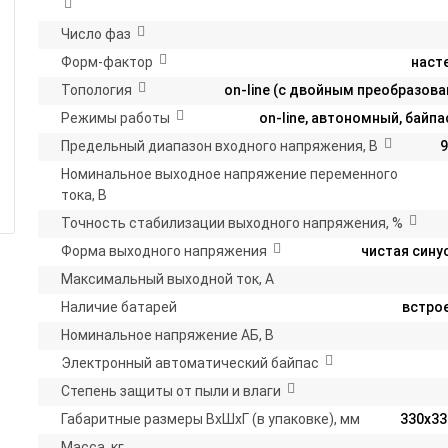
Число фаз
Форм-фактор
наст
Топология
on-line (с двойным преобразов
Режимы работы
on-line, автономный, байпа
Предельный диапазон входного напряжения, В
9
Номинальное выходное напряжение переменного
тока, В
Точность стабилизации выходного напряжения, %
Форма выходного напряжения
чистая сину
Максимальный выходной ток, А
Наличие батарей
встро
Номинальное напряжение АБ, В
Электронный автоматический байпас
Степень защиты от пыли и влаги
Габаритные размеры ВхШхГ (в упаковке), мм
330х33
Масса, кг