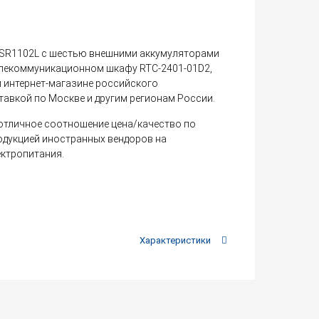
 SR1102L с шестью внешними аккумуляторами
телекоммуникационном шкафу RTC-2401-01D2,
интернет-магазине российского
тавкой по Москве и другим регионам России.
отличное соотношение цена/качество по
одукцией иностранных вендоров на
ектропитания.
Характеристики