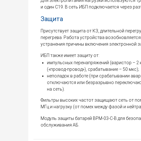
Для электропитания нагрузки используются т
и один C19. В сеть ИБП подключается через раз
Защита
Присутствует защита от КЗ, длительной перегр
перегрева. Работа устройства возобновляется
устранения причины включения электронной з
ИБП также имеет защиту от:
импульсных перенапряжений (варистор – 2 кВ
(«провод-провод»), срабатывание – 50 мкс);
неполадок в работе (при срабатывании ава
отключаются или безразрывно переключаю
на сеть).
Фильтры высоких частот защищают сеть от поме
МГц и нагрузку (от помех между фазой и нейтра
Модуль защиты батарей BPM-03-C-B для безоп
обслуживания АБ.