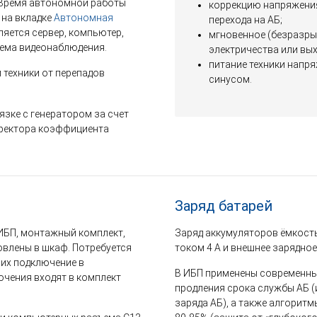
). Время автономной работы
коррекцию напряжения 
 на вкладке
Автономная
перехода на АБ;
яется сервер, компьютер,
мгновенное (безразры
ема видеонаблюдения.
электричества или вы
питание техники напр
техники от перепадов
синусом.
язке с генератором за счет
ректора коэффициента
Заряд батарей
ИБП, монтажный комплект,
Заряд аккумуляторов ёмкость
овлены в шкаф. Потребуется
током 4 А и внешнее зарядное
 их подключение в
В ИБП применены современны
ючения входят в комплект
продления срока службы АБ (
заряда АБ), а также алгорит