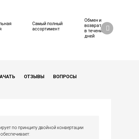
Обмен и
льная
Самый полный
возврат
я
ассортимент
в течение 7
дней
466 180 ₽
Купить
АЧАТЬ
ОТЗЫВЫ
ВОПРОСЫ
рует по принципу двойной конвертации
 обеспечивает: