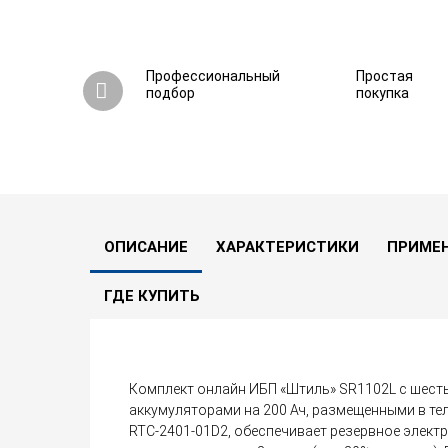
Профессиональный
Простая
подбор
покупка
Комплект ИБП «Штиль» SR1102L (2 кВА / 1,8 
0
0 вопросов
В сравнение
ОПИСАНИЕ
ХАРАКТЕРИСТИКИ
ПРИМЕ
ГДЕ КУПИТЬ
Комплект онлайн ИБП «Штиль» SR1102L с шес
аккумуляторами на 200 Ач, размещенными в 
RTC-2401-01D2, обеспечивает резервное элект