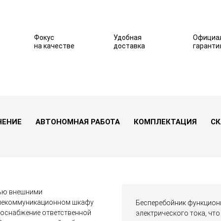
Фокус
Удобная
Официа
на качестве
доставка
гаранти
кВт) c АБ на 8 часов
В избранное
НЕНИЕ
АВТОНОМНАЯ РАБОТА
КОМПЛЕКТАЦИЯ
СК
тью внешними
телекоммуникационном шкафу
Бесперебойник функциони
роснабжение ответственной
электрического тока, что