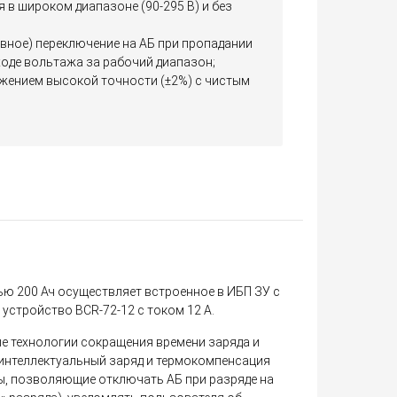
в широком диапазоне (90-295 В) и без
вное) переключение на АБ при пропадании
ходе вольтажа за рабочий диапазон;
яжением высокой точности (±2%) с чистым
ю 200 Ач осуществляет встроенное в ИБП ЗУ с
 устройство BCR-72-12 с током 12 А.
е технологии сокращения времени заряда и
интеллектуальный заряд и термокомпенсация
мы, позволяющие отключать АБ при разряде на