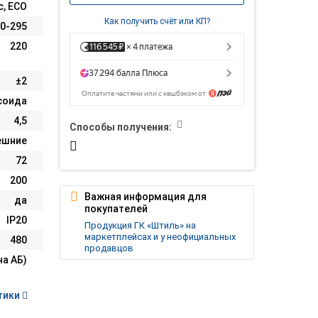
с, ECO
Как получить счёт или КП?
0-295
220
±2
соида
4,5
Способы получения:
ешние
72
200
Важная информация для
да
покупателей
IP20
Продукция ГК «Штиль» на
маркетплейсах и у неофициальных
480
продавцов
на АБ)
тики