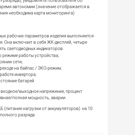
о» разряда), уведомлять пользователя об
время автономии (значение отображается в
ения необходима карта мониторинга).
ных рабочих параметров изделия выполняется
. Она включает в себя ЖК-дисплей, четыре
ять светодиодных индикаторов:
о режиме работы устройства;
оянии сети;
реходе на байпас / ЭКО-режим;
работе инвертора;
остояние батарей.
 входное/выходное напряжение, процент
тивная/полная мощность, аварии.
 (питание нагрузки от аккумуляторов): на 10
о полного разряда.