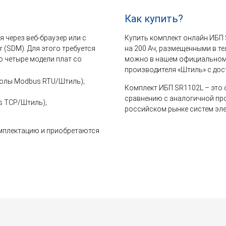
Как купить?
 через веб-браузер или с
Купить комплект онлайн ИБП
 (SDM). Для этого требуется
на 200 Ач, размещенными в 
о четыре модели плат со
можно в нашем официальном 
производителя «Штиль» с дос
околы Modbus RTU/Штиль);
Комплект ИБП SR1102L – это 
сравнению с аналогичной пр
s TCP/Штиль);
российском рынке систем эл
омплектацию и приобретаются