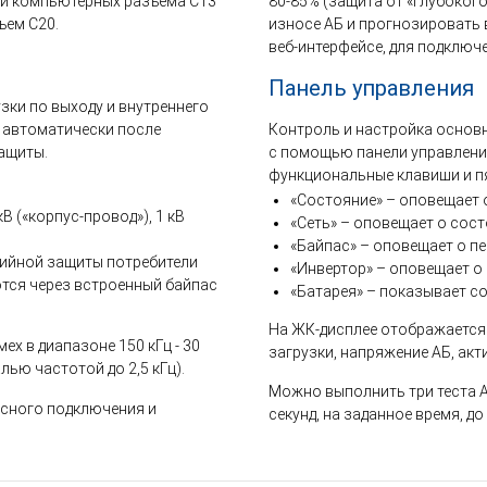
ри компьютерных разъема С13
80-85% (защита от «глубоког
ъем С20.
износе АБ и прогнозировать 
веб-интерфейсе, для подключ
Панель управления
узки по выходу и внутреннего
 автоматически после
Контроль и настройка основ
ащиты.
с помощью панели управления
функциональные клавиши и п
«Состояние» – оповещает 
 («корпус-провод»), 1 кВ
«Сеть» – оповещает о сост
«Байпас» – оповещает о пе
рийной защиты потребители
«Инвертор» – оповещает о 
тся через встроенный байпас
«Батарея» – показывает с
На ЖК-дисплее отображается
х в диапазоне 150 кГц - 30
загрузки, напряжение АБ, ак
лью частотой до 2,5 кГц).
Можно выполнить три теста АБ
асного подключения и
секунд, на заданное время, д