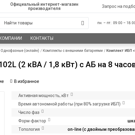
Официальный интернет-магазин
Запрос на подб
производителя
пн. – пт.: 09:00 – 18:
 КОМПАНИИ
КОНТАКТЫ
Однофазные (онлайн)
Комплекты с внешними батареями
Комплект ИБП «Ш
L (2 кВА / 1,8 кВт) c АБ на 8 часо
ие
В избранное
Активная мощность, кВт
Время автономной работы (при 80% загрузке ИБП)
Число фаз
Форм-фактор
шк
Топология
on-line (с двойным преобразов