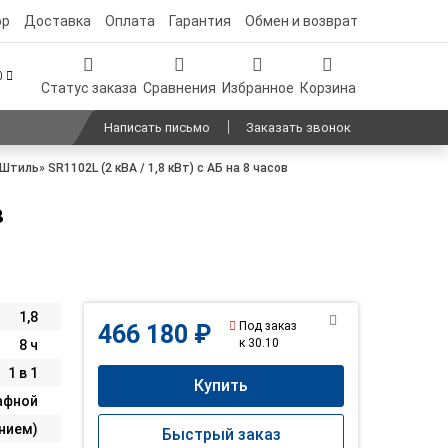
ор
Доставка
Оплата
Гарантия
Обмен и возврат
00
Статус заказа
Сравнения
Избранное
Корзина
Написать письмо
Заказать звонок
тиль» SR1102L (2 кВА / 1,8 кВт) c АБ на 8 часов
в
1,8
Под заказ
466 180 ₽
к 30.10
8 ч
1 в 1
Купить
афной
анием)
Быстрый заказ