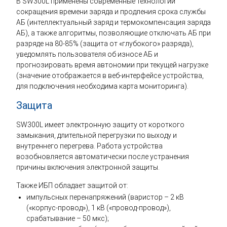
В SW300L применены современные технологии
сокращения времени заряда и продления срока службы
АБ (интеллектуальный заряд и термокомпенсация заряда
АБ), а также алгоритмы, позволяющие отключать АБ при
разряде на 80-85% (защита от «глубокого» разряда),
уведомлять пользователя об износе АБ и
прогнозировать время автономии при текущей нагрузке
(значение отображается в веб-интерфейсе устройства,
для подключения необходима карта мониторинга).
Защита
SW300L имеет электронную защиту от короткого
замыкания, длительной перегрузки по выходу и
внутреннего перегрева. Работа устройства
возобновляется автоматически после устранения
причины включения электронной защиты.
Также ИБП обладает защитой от:
импульсных перенапряжений (варистор – 2 кВ
(«корпус-провод»), 1 кВ («провод-провод»),
срабатывание – 50 мкс);