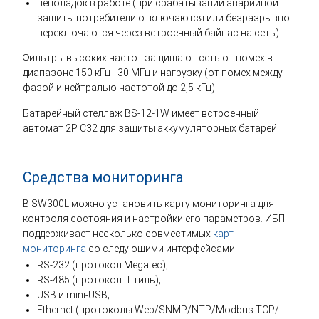
неполадок в работе (при срабатывании аварийной
защиты потребители отключаются или безразрывно
переключаются через встроенный байпас на сеть).
Фильтры высоких частот защищают сеть от помех в
диапазоне 150 кГц - 30 МГц и нагрузку (от помех между
фазой и нейтралью частотой до 2,5 кГц).
Батарейный стеллаж BS-12-1W имеет встроенный
автомат 2Р С32 для защиты аккумуляторных батарей.
Средства мониторинга
В SW300L можно установить карту мониторинга для
контроля состояния и настройки его параметров. ИБП
поддерживает несколько совместимых
карт
мониторинга
со следующими интерфейсами:
RS-232 (протокол Megatec);
RS-485 (протокол Штиль);
USB и mini-USB;
Ethernet (протоколы Web/SNMP/NTP/Modbus TCP/