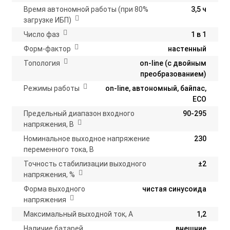
Время автономной работы (при 80%
3,5 ч
загрузке ИБП)
Число фаз
1 в 1
Форм-фактор
настенный
Топология
on-line (с двойным
преобразованием)
Режимы работы
on-line, автономный, байпас,
ECO
Предельный диапазон входного
90-295
напряжения, В
Номинальное выходное напряжение
230
переменного тока, В
Точность стабилизации выходного
±2
напряжения, %
Форма выходного
чистая синусоида
напряжения
Максимальный выходной ток, А
1,2
Наличие батарей
внешние