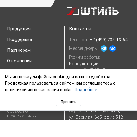
Продукция
Контакты
Поддержка
Телефон:
+7 (499) 705-13-64
Мессенджеры:
Партнерам
Режим работы:
О компании
Консультации:
пн.-пт. 09:00-18:00
Карта сайта
Обработка заказов:
Мы используем файлы cookie для вашего удобства.
Пользовательское
пн.-вс. 09:00-23:00
Продолжая пользоваться сайтом, вы соглашаетесь с
соглашение
политикой использования cookie.
Подробнее
Склады и пункты выдачи
Политика
конфиденциальности
Принять
E-mail:
Показать e-mail
Согласие на
Адрес:
121170, г. Москва,
обработку
персональных
ул. Барклая, 6с5, офис 518
данных
Посмотреть на
Яндекс.картах