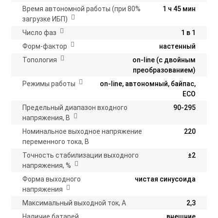
Время автономной работы (при 80%
1 ч 45 мин
загрузке ИБП)
Число фаз
1 в 1
Форм-фактор
настенный
Топология
on-line (с двойным
преобразованием)
Режимы работы
on-line, автономный, байпас,
ECO
Предельный диапазон входного
90-295
напряжения, В
Номинальное выходное напряжение
220
переменного тока, В
Точность стабилизации выходного
±2
напряжения, %
Форма выходного
чистая синусоида
напряжения
Максимальный выходной ток, А
2,3
Наличие батарей
внешние