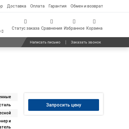
ор
Доставка
Оплата
Гарантия
Обмен и возврат
Статус заказа
Сравнения
Избранное
Корзина
0
Написать письмо
Заказать звонок
енные
Запросить цену
сталь
есной
нер и
атель