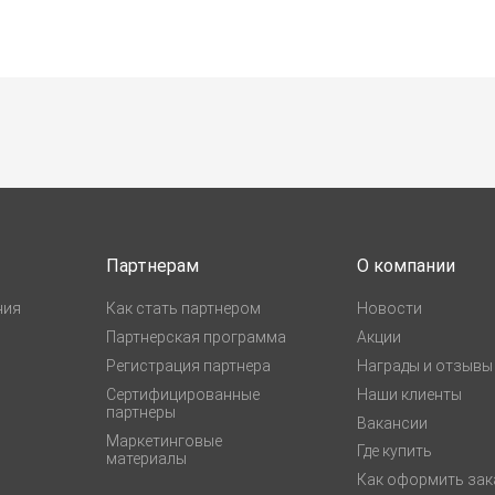
Партнерам
О компании
ния
Как стать партнером
Новости
Партнерская программа
Акции
Регистрация партнера
Награды и отзывы
Сертифицированные
Наши клиенты
партнеры
Вакансии
Маркетинговые
Где купить
материалы
Как оформить зак