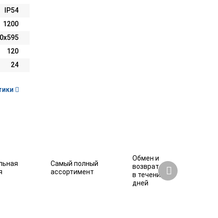
IP54
1200
0х595
120
24
тики
Обмен и
льная
Самый полный
возврат
я
ассортимент
в течение 7
дней