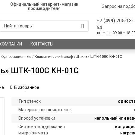
Официальный интернет-магазин
Запрос на подб
производителя
+7 (499) 705-13-
64
пн. – пт.: 09:00 – 18:0
 КОМПАНИИ
КОНТАКТЫ
Односекционные
Климатический шкаф «Штиль» ШТК-100С KН-01С
ь» ШТК-100С KН-01С
ие
В избранное
Тип стенок
одност
Материал внешних стенок
Способ установки
напольный или нав
Система поддержания
кондицио
микроклимата
нагрев