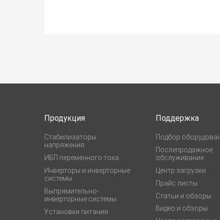
Продукция
Поддержка
Стабилизаторы
Подбор оборудова
напряжения
Послепродажное
ИБП переменного тока
обслуживание
Инверторы и инверторные
Центр загрузки
системы
Прайс листы
Выпрямительно-
Статьи и обзоры
инверторные системы
Видео и обзоры
Установки питания