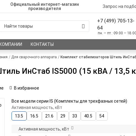
Официальный интернет-магазин
Запрос на подб
производителя
+7 (499) 705-13-
64
пн. – пт.: 09:00 – 18:0
 КОМПАНИИ
КОНТАКТЫ
ения
Для сварочного аппарата
Комплект стабилизаторов Штиль ИнСтаб I
иль ИнСтаб IS5000 (15 кВА / 13,5 к
ие
В избранное
Все модели серии IS (Комплекты для трехфазных сетей)
р
Активная мощность, кВт
13.5
16.5
21.6
29
33
40.5
54
Активная мощность, кВт