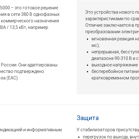
5000 – это готовое решение
Это устройства нового п
ния в сети 380 В однофазных
характеристиками по сра
и коммерческого назначения
Отличие заключается в п
 / 13,5 кВт, например:
преобразовании электриче
мгновенная реакция на
мс);
непрерывная, бесступ
диапазоне 90-310 В и
 России. Они адаптированы
выходное напряжение 
ачество подтверждено
бесперебойное питание
а (EAC).
кратковременном про
Защита
индикацией и информативным
У стабилизаторов присутству
перегрузок по выходу, вну