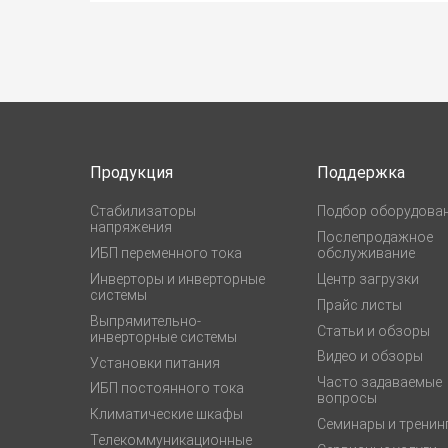
Продукция
Поддержка
Стабилизаторы
Подбор оборудова
напряжения
Послепродажное
ИБП переменного тока
обслуживание
Инверторы и инверторные
Центр загрузки
системы
Прайс листы
Выпрямительно-
Статьи и обзоры
инверторные системы
Видео и обзоры
Установки питания
Часто задаваемые
ИБП постоянного тока
вопросы
Климатические шкафы
Семинары и тренин
Телекоммуникационные