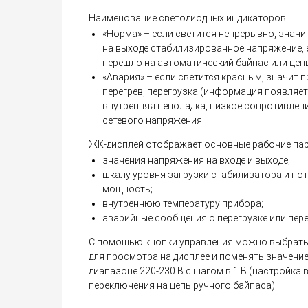
Наименование светодиодных индикаторов:
«Норма» – если светится непрерывно, значи
на выходе стабилизированное напряжение, 
перешло на автоматический байпас или цеп
«Авария» – если светится красным, значит 
перегрев, перегрузка (информация появляетс
внутренняя неполадка, низкое сопротивлени
сетевого напряжения.
ЖК-дисплей отображает основные рабочие пар
значения напряжения на входе и выходе;
шкалу уровня загрузки стабилизатора и по
мощность;
внутреннюю температуру прибора;
аварийные сообщения о перегрузке или пере
С помощью кнопки управления можно выбрат
для просмотра на дисплее и поменять значени
диапазоне 220-230 В с шагом в 1 В (настройка
переключения на цепь ручного байпаса).