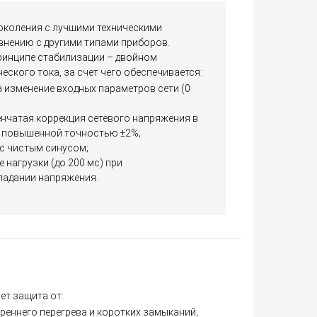
околения с лучшими техническими
внению с другими типами приборов.
ринципе стабилизации – двойном
ского тока, за счет чего обеспечивается:
 изменение входных параметров сети (0
енчатая коррекция сетевого напряжения в
 с повышенной точностью ±2%;
с чистым синусом;
 нагрузки (до 200 мс) при
падании напряжения.
ет защита от:
треннего перегрева и коротких замыканий;