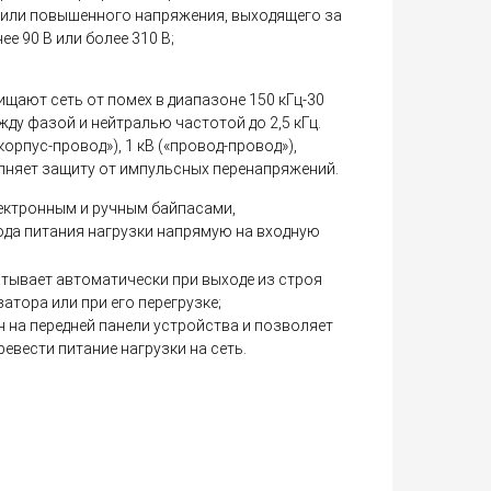
 или повышенного напряжения, выходящего за
е 90 В или более 310 В;
щают сеть от помех в диапазоне 150 кГц-30
ежду фазой и нейтралью частотой до 2,5 кГц.
корпус-провод»), 1 кВ («провод-провод»),
лняет защиту от импульсных перенапряжений.
ктронным и ручным байпасами,
ода питания нагрузки напрямую на входную
тывает автоматически при выходе из строя
атора или при его перегрузке;
 на передней панели устройства и позволяет
евести питание нагрузки на сеть.