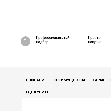
Профессиональный
Простая
подбор
покупка
Комплект стабилизаторов Штиль ИнСтаб IS5
5.0
1
2 вопроса
В сравнение
ОПИСАНИЕ
ПРЕИМУЩЕСТВА
ХАРАКТЕ
ГДЕ КУПИТЬ