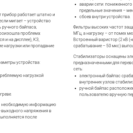
аварии сети: пониженного
предельные значения – мене
т прибор работает штатно и
сбоев внутри устройства.
если мигает – устройство
ь ручного байпаса;
Фильтры высоких частот защи
произошла проблема:
МГц, а нагрузку – от помех м
я и на дисплее), КЗ,
Встроенный варистор (2 кВ («
е нагрузки или пропадание
срабатывание – 50 мкс) выпо
Стабилизаторы оснащены эле
аметры устройства:
предназначенными для перев
сеть:
требляемую нагрузкой
электронный байпас сраба
внутренних узлов стабилиз
ручной байпас расположен
греве.
пользователю вручную пер
ь необходимую информацию
е выходного напряжения в
 выполняется после