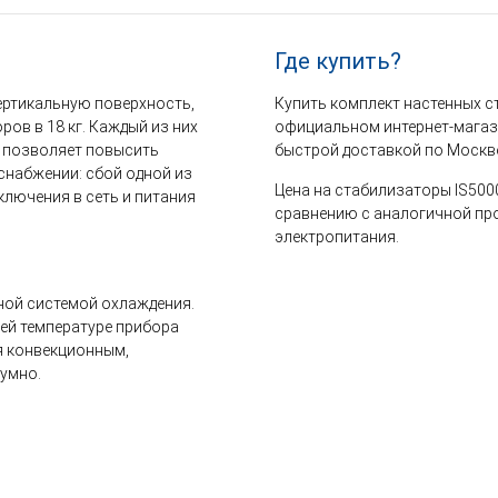
Где купить?
ертикальную поверхность,
Купить комплект настенных 
ов в 18 кг. Каждый из них
официальном интернет-магаз
о позволяет повысить
быстрой доставкой по Москве
снабжении: сбой одной из
Цена на стабилизаторы IS500
дключения в сеть и питания
сравнению с аналогичной пр
электропитания.
ой системой охлаждения.
ей температуре прибора
я конвекционным,
умно.