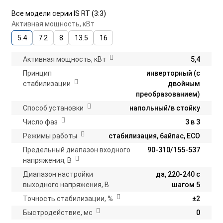
Все модели серии IS RT (3:3)
Активная мощность, кВт
5.4
7.2
8
13.5
16
Активная мощность, кВт
5,4
Принцип
инверторный (с
стабилизации
двойным
преобразованием)
Способ установки
напольный/в стойку
Число фаз
3 в 3
Режимы работы
стабилизация, байпас, ECO
Предельный диапазон входного
90-310/155-537
напряжения, В
Диапазон настройки
да, 220-240 с
выходного напряжения, В
шагом 5
Точность стабилизации, %
±2
Быстродействие, мс
0