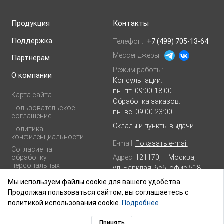
Продукция
Контакты
Поддержка
Телефон:
+7 (499) 705-13-64
Мессенджеры:
Партнерам
Режим работы:
О компании
Консультации:
пн.-пт. 09:00-18:00
Карта сайта
Обработка заказов:
Пользовательское
пн.-вс. 09:00-23:00
соглашение
Склады и пункты выдачи
Политика
конфиденциальности
E-mail:
Показать e-mail
Согласие на
Адрес:
121170, г. Москва,
обработку
персональных
ул. Барклая, 6с5, офис 518
данных
Посмотреть на
Яндекс.картах
Мы используем файлы cookie для вашего удобства.
Продолжая пользоваться сайтом, вы соглашаетесь с
политикой использования cookie.
Подробнее
Принять