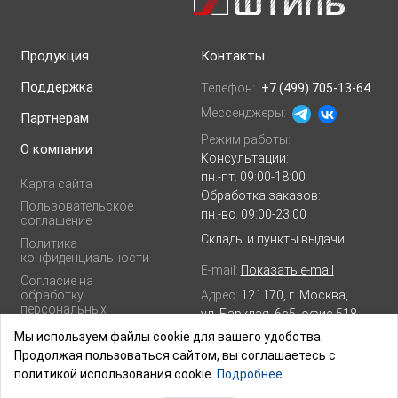
Продукция
Контакты
Поддержка
Телефон:
+7 (499) 705-13-64
Мессенджеры:
Партнерам
Режим работы:
О компании
Консультации:
пн.-пт. 09:00-18:00
Карта сайта
Обработка заказов:
Пользовательское
пн.-вс. 09:00-23:00
соглашение
Склады и пункты выдачи
Политика
конфиденциальности
E-mail:
Показать e-mail
Согласие на
Адрес:
121170, г. Москва,
обработку
персональных
ул. Барклая, 6с5, офис 518
данных
Посмотреть на
Яндекс.картах
Мы используем файлы cookie для вашего удобства.
Продолжая пользоваться сайтом, вы соглашаетесь с
политикой использования cookie.
Подробнее