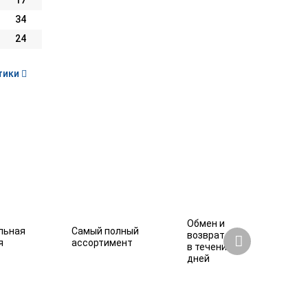
17
34
24
тики
Обмен и
льная
Самый полный
возврат
я
ассортимент
в течение 7
дней