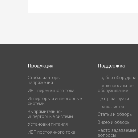
Продукция
Поддержка
Стабилизаторы
Подбор оборудова
напряжения
Послепродажное
ИБП переменного тока
обслуживание
Инверторы и инверторные
Центр загрузки
системы
Прайс листы
Выпрямительно-
Статьи и обзоры
инверторные системы
Видео и обзоры
Установки питания
Часто задаваемые
ИБП постоянного тока
вопросы