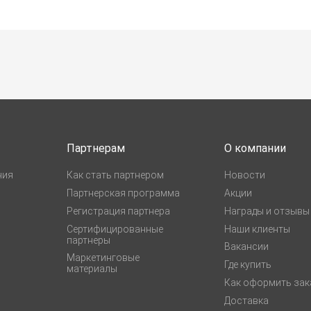
Партнерам
О компании
ния
Как стать партнером
Новости
Партнерская программа
Акции
Регистрация партнера
Награды и отзывы
Сертифицированные
Наши клиенты
партнеры
Вакансии
Маркетинговые
Где купить
материалы
Как оформить зак
Доставка