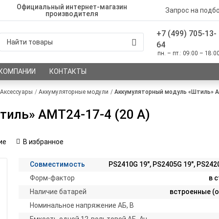
Официальный интернет-магазин
Запрос на подб
производителя
+7 (499) 705-13-
64
пн. – пт.: 09:00 – 18:0
 КОМПАНИИ
КОНТАКТЫ
Аксессуары
Аккумуляторные модули
Аккумуляторный модуль «Штиль» АМ
иль» АМТ24-17-4 (20 А)
ие
В избранное
Совместимость
PS2410G 19", PS2405G 19", PS242
Форм-фактор
в 
Наличие батарей
встроенные (о
Номинальное напряжение АБ, В