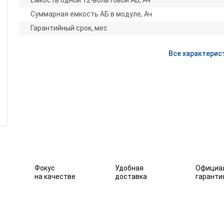
Емкость одной 12-вольтовой АБ, Ач
Суммарная емкость АБ в модуле, Ач
Гарантийный срок, мес
Все характерис
Фокус
Удобная
Официа
на качестве
доставка
гаранти