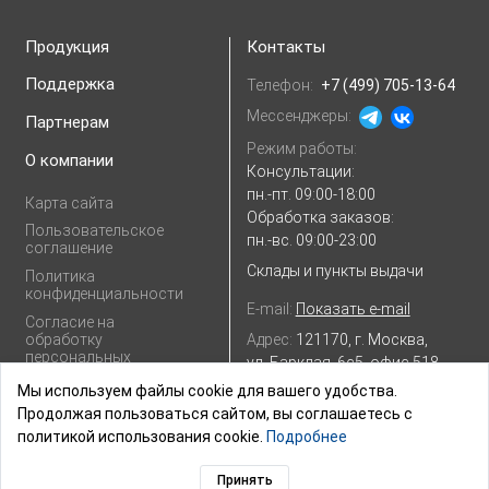
Продукция
Контакты
Поддержка
Телефон:
+7 (499) 705-13-64
Мессенджеры:
Партнерам
Режим работы:
О компании
Консультации:
пн.-пт. 09:00-18:00
Карта сайта
Обработка заказов:
Пользовательское
пн.-вс. 09:00-23:00
соглашение
Склады и пункты выдачи
Политика
конфиденциальности
E-mail:
Показать e-mail
Согласие на
Адрес:
121170, г. Москва,
обработку
персональных
ул. Барклая, 6с5, офис 518
данных
Посмотреть на
Яндекс.картах
Мы используем файлы cookie для вашего удобства.
Продолжая пользоваться сайтом, вы соглашаетесь с
политикой использования cookie.
Подробнее
Принять
© 2003–2026,