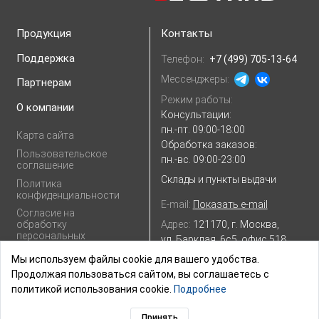
Продукция
Контакты
Поддержка
Телефон:
+7 (499) 705-13-64
Мессенджеры:
Партнерам
Режим работы:
О компании
Консультации:
пн.-пт. 09:00-18:00
Карта сайта
Обработка заказов:
Пользовательское
пн.-вс. 09:00-23:00
соглашение
Склады и пункты выдачи
Политика
конфиденциальности
E-mail:
Показать e-mail
Согласие на
Адрес:
121170, г. Москва,
обработку
персональных
ул. Барклая, 6с5, офис 518
данных
Посмотреть на
Яндекс.картах
Мы используем файлы cookie для вашего удобства.
Продолжая пользоваться сайтом, вы соглашаетесь с
политикой использования cookie.
Подробнее
Принять