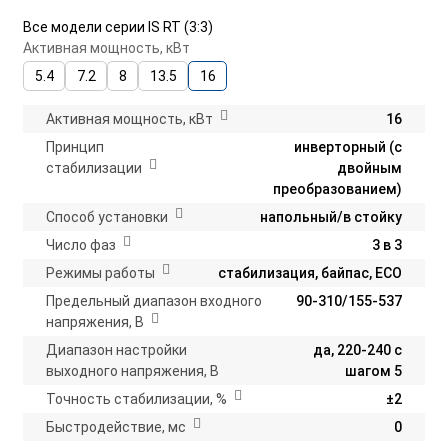
Все модели серии IS RT (3:3)
Активная мощность, кВт
5.4
7.2
8
13.5
16
Активная мощность, кВт
16
Принцип
инверторный (с
стабилизации
двойным
преобразованием)
Способ установки
напольный/в стойку
Число фаз
3 в 3
Режимы работы
стабилизация, байпас, ECO
Предельный диапазон входного
90-310/155-537
напряжения, В
Диапазон настройки
да, 220-240 с
выходного напряжения, В
шагом 5
Точность стабилизации, %
±2
Быстродействие, мс
0