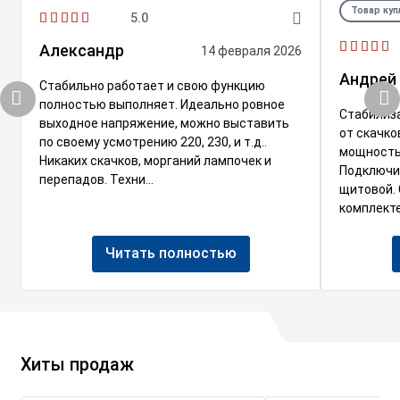
Товар куп
5.0
Александр
14 февраля 2026
Андрей
Стабильно работает и свою функцию
полностью выполняет. Идеально ровное
Стабилиз
выходное напряжение, можно выставить
от скачко
по своему усмотрению 220, 230, и т.д..
мощность 
Никаких скачков, морганий лампочек и
Подключи
перепадов. Техни...
щитовой. 
комплекте
Читать полностью
Хиты продаж