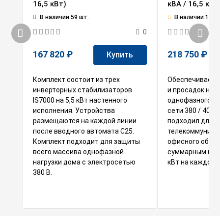
16,5 кВт)
кВА / 16,5 кВт
В наличии 59 шт.
В наличии 1 шт.
0
167 820 ₽
218 750 ₽
Купить
Комплект состоит из трех
Обеспечивает з
инверторных стабилизаторов
и просадок на
IS7000 на 5,5 кВт настенного
однофазного о
исполнения. Устройства
сети 380 / 400 
размещаются на каждой линии
подходил для
после вводного автомата С25.
телекоммуника
Комплект подходит для защиты
офисного обору
всего массива однофазной
суммарным пот
нагрузки дома с электросетью
кВт на каждой 
380 В.