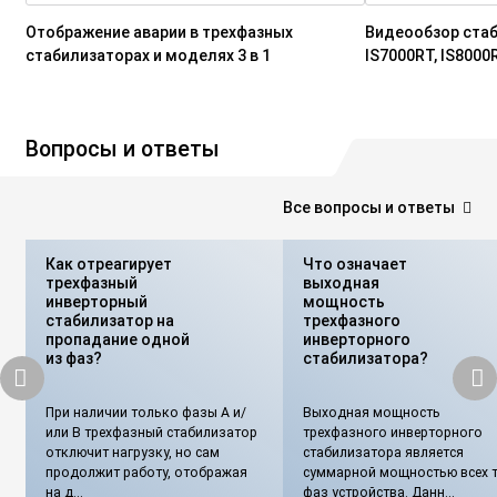
Отображение аварии в трехфазных
Видеообзор ста
стабилизаторах и моделях 3 в 1
IS7000RT, IS8000
Вопросы и ответы
Все вопросы и ответы
Как отреагирует
Что означает
трехфазный
выходная
инверторный
мощность
стабилизатор на
трехфазного
пропадание одной
инверторного
из фаз?
стабилизатора?
При наличии только фазы А и/
Выходная мощность
или В трехфазный стабилизатор
трехфазного инверторного
отключит нагрузку, но сам
стабилизатора является
продолжит работу, отображая
суммарной мощностью всех т
на д...
фаз устройства. Данн...