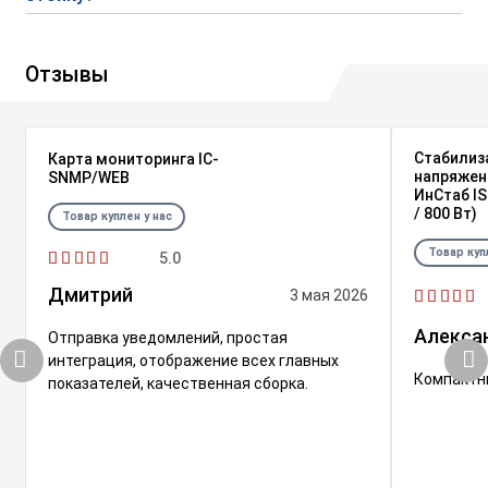
Отзывы
Стабилиз
Карта мониторинга IC-
напряжен
SNMP/WEB
ИнСтаб IS
/ 800 Вт)
Товар куплен у нас
Товар куп
5.0
Дмитрий
3 мая 2026
Алекса
Отправка уведомлений, простая
интеграция, отображение всех главных
Компактны
показателей, качественная сборка.