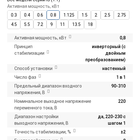
Активная мощность, кВт
0.3
0.4
0.6
0.8
1.125
1.5
2
2.5
2.75
4.5
5.5
7.2
9
11
13.5
18
Активная мощность, кВт
0,8
Принцип
инверторный (с
стабилизации
двойным
преобразованием)
Способ установки
настенный
Число фаз
1 в 1
Предельный диапазон входного
90-310
напряжения, В
Номинальное выходное напряжение
220
переменного тока, В
Диапазон настройки
да, 220-230 с
выходного напряжения, В
шагом 1
Точность стабилизации, %
±2