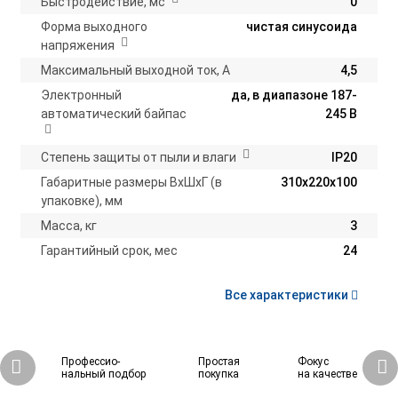
Быстродействие, мс
0
Форма выходного
чистая синусоида
напряжения
Максимальный выходной ток, А
4,5
Электронный
да, в диапазоне 187-
автоматический байпас
245 В
Степень защиты от пыли и влаги
IP20
Габаритные размеры ВхШхГ (в
310х220х100
упаковке), мм
Масса, кг
3
Гарантийный срок, мес
24
Все характеристики
Профессио-
Простая
Фокус
нальный подбор
покупка
на качестве