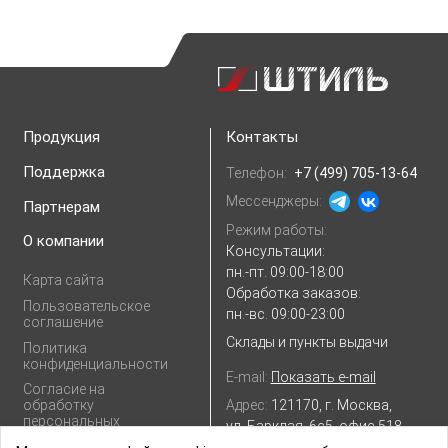
Продукция
Контакты
Поддержка
Телефон:
+7 (499) 705-13-64
Мессенджеры:
Партнерам
Режим работы:
О компании
Консультации:
пн.-пт. 09:00-18:00
Карта сайта
Обработка заказов:
Пользовательское
пн.-вс. 09:00-23:00
соглашение
Склады и пункты выдачи
Политика
конфиденциальности
E-mail:
Показать e-mail
Согласие на
Адрес:
121170, г. Москва,
обработку
персональных
ул. Барклая, 6с5, офис 518
данных
Посмотреть на
Яндекс.картах