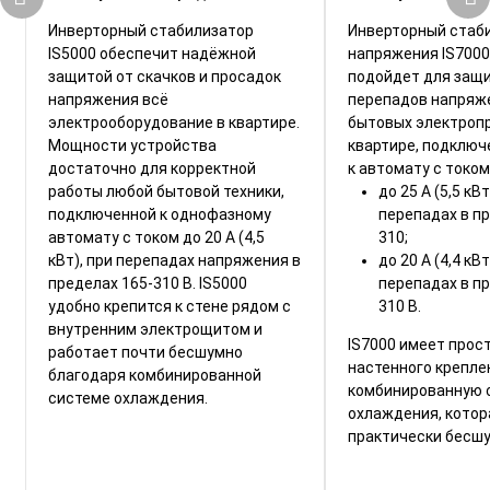
Инверторный стабилизатор
Инверторный стаб
IS5000 обеспечит надёжной
напряжения IS7000
защитой от скачков и просадок
подойдет для защ
напряжения всё
перепадов напряж
электрооборудование в квартире.
бытовых электроп
Мощности устройства
квартире, подключ
достаточно для корректной
к автомату с током
работы любой бытовой техники,
до 25 А (5,5 кВ
подключенной к однофазному
перепадах в пр
автомату с током до 20 А (4,5
310;
кВт), при перепадах напряжения в
до 20 А (4,4 кВ
пределах 165-310 В. IS5000
перепадах в пр
удобно крепится к стене рядом с
310 В.
внутренним электрощитом и
IS7000 имеет прос
работает почти бесшумно
настенного крепле
благодаря комбинированной
комбинированную 
системе охлаждения.
охлаждения, котор
практически бесшу