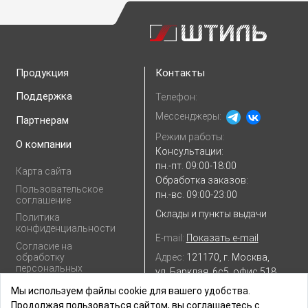
Продукция
Контакты
Поддержка
Телефон:
Мессенджеры:
Партнерам
Режим работы:
О компании
Консультации:
пн.-пт. 09:00-18:00
Карта сайта
Обработка заказов:
Пользовательское
пн.-вс. 09:00-23:00
соглашение
Склады и пункты выдачи
Политика
конфиденциальности
E-mail:
Показать e-mail
Согласие на
Адрес:
121170, г. Москва,
обработку
персональных
ул. Барклая, 6с5, офис 518
данных
Посмотреть на
Яндекс.картах
Мы используем файлы cookie для вашего удобства.
Продолжая пользоваться сайтом, вы соглашаетесь с