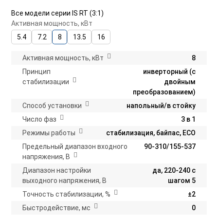
Все модели серии IS RT (3:1)
Активная мощность, кВт
5.4
7.2
8
13.5
16
Активная мощность, кВт
8
Принцип
инверторный (с
стабилизации
двойным
преобразованием)
Способ установки
напольный/в стойку
Число фаз
3 в 1
Режимы работы
стабилизация, байпас, ECO
Предельный диапазон входного
90-310/155-537
напряжения, В
Диапазон настройки
да, 220-240 с
выходного напряжения, В
шагом 5
Точность стабилизации, %
±2
Быстродействие, мс
0