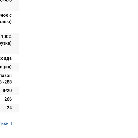
28-478
зное с
алью)
0…100%
узка)
соида
пция)
апазон
98~288
IP20
266
24
тики