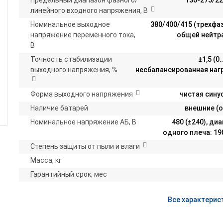
Предельный диапазон фазного/
130-275/2
линейного входного напряжения, В
Номинальное выходное
380/400/415 (трехфа
напряжение переменного тока,
общей нейтр
В
Точность стабилизации
±1,5 (
выходного напряжения, %
несбалансированная нагр
Форма выходного напряжения
чистая сину
Наличие батарей
внешние (о
Номинальное напряжение АБ, В
480 (±240), ди
одного плеча: 1
Степень защиты от пыли и влаги
Масса, кг
Гарантийный срок, мес
Все характерис