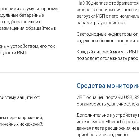
На ЖК-дисплее отображается 
 внешними аккумуляторными
сетевого напряжения, полная
модульные батарейные
загрузки ИБП от его номинал
го подбора внешних
параметры устройства.
 размещения обращайтесь к
Светодиодные индикаторы оп
отдельных блоков: выпрямител
ным устройством, его ток
Каждый силовой модуль ИБП 
ощности ИБП.
позволяет отслеживать рабоч
Средства монитори
систему защиты от:
ИБП оснащен портами USB, R
организовать удаленное/лока
Дополнительно к устройству
ных перенапряжений;
интерфейсом Ethernet (прото
линейных искажений;
данная плата расширения не 
приобретается отдельно.