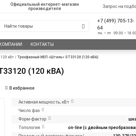
Официальный интернет-магазин
Запрос на подб
производителя
+7 (499) 705-13-
64
пн. – пт.: 09:00 – 18:0
 КОМПАНИИ
КОНТАКТЫ
120 кВт
Трехфазный ИБП «Штиль» ST33120 (120 кВА)
33120 (120 кВА)
В избранное
Активная мощность, кВт
Число фаз
Форм-фактор
шк
Топология
on-line (с двойным преобразов