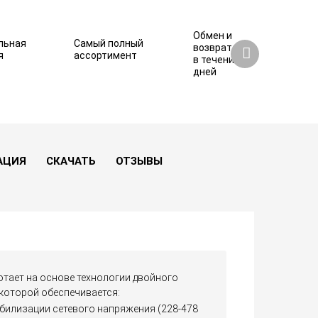
Обмен и
льная
Самый полный
возврат
я
ассортимент
в течение 7
дней
АЦИЯ
СКАЧАТЬ
ОТЗЫВЫ
тает на основе технологии двойного
 которой обеспечивается:
билизации сетевого напряжения (228-478