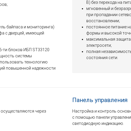
В) без перехода на пит
ров;
мгновенный и безразр
при пропадании сетево
восстановлении;
уль байпаса и мониторинга)
постоянное питание н
а с дверцей, имеющей
формы и высокой точн
максимальная защита 
электросети;
6-ти блоков ИБП ST33120
полная независимость
ощность системы
состояния сети.
использовать технологию
ций повышенной надежности
.
Панель управления
и осуществляются через
Настройка и контроль основ
с помощью панели управления
светодиодную индикацию.