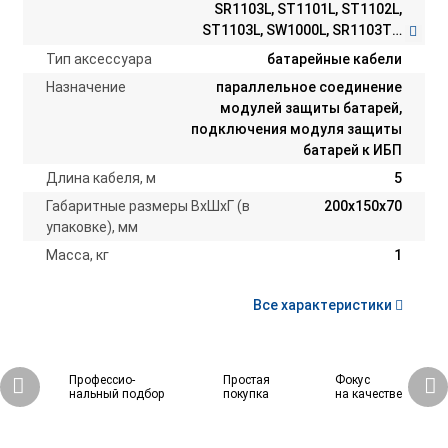
SR1103L, ST1101L, ST1102L,
ST1103L, SW1000L, SR1103TL,
SW500L
Тип аксессуара
батарейные кабели
Назначение
параллельное соединение
модулей защиты батарей,
подключения модуля защиты
батарей к ИБП
Длина кабеля, м
5
Габаритные размеры ВхШхГ (в
200х150х70
упаковке), мм
Масса, кг
1
Все характеристики
Профессио-
Простая
Фокус
нальный подбор
покупка
на качестве