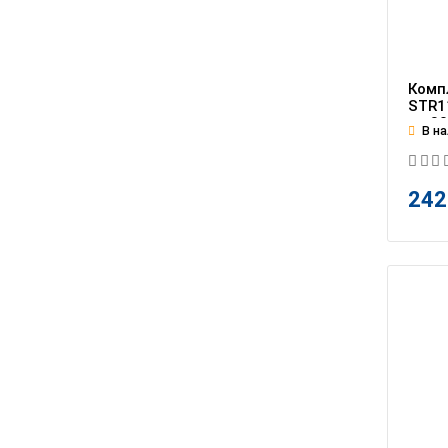
Комп
STR11
на 8
В на
242