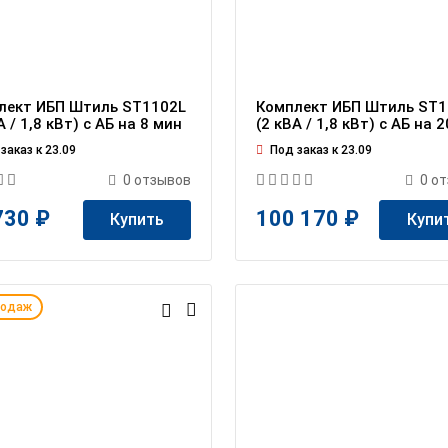
лект ИБП Штиль ST1102L
Комплект ИБП Штиль ST1
А / 1,8 кВт) c АБ на 8 мин
(2 кВА / 1,8 кВт) c АБ на 
заказ к 23.09
Под заказ к 23.09
0
отзывов
0
от
730 ₽
100 170 ₽
Купить
Купи
родаж