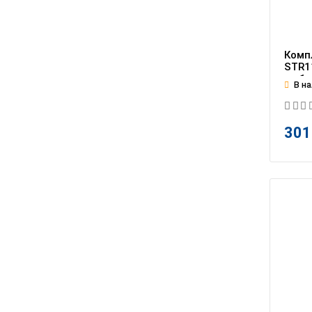
Комп
STR11
на 1 
В на
301