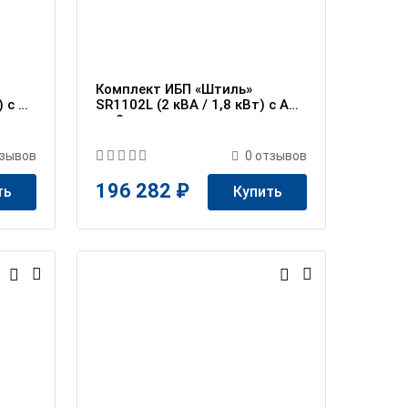
Комплект ИБП «Штиль»
) c АБ
SR1102L (2 кВА / 1,8 кВт) c АБ
на 2 ч
зывов
0
отзывов
196 282 ₽
ть
Купить