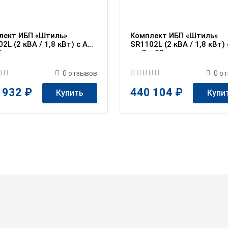
лект ИБП «Штиль»
Комплект ИБП «Штиль»
2L (2 кВА / 1,8 кВт) c АБ
SR1102L (2 кВА / 1,8 кВт)
5 ч
на 7 ч 50 мин
0
отзывов
0
от
 932 ₽
440 104 ₽
Купить
Купи