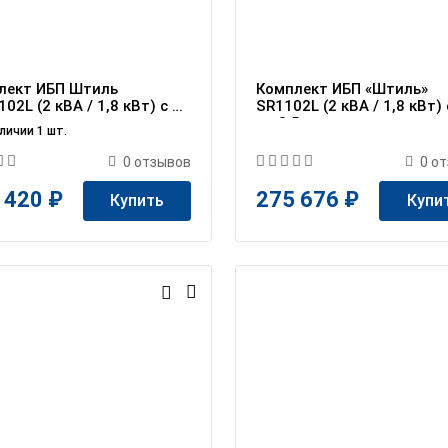
лект ИБП Штиль
Комплект ИБП «Штиль»
02L (2 кВА / 1,8 кВт) c АБ
SR1102L (2 кВА / 1,8 кВт)
0 мин
на 3,5 ч
личии 1 шт.
0
отзывов
0
от
 420 ₽
275 676 ₽
Купить
Купи