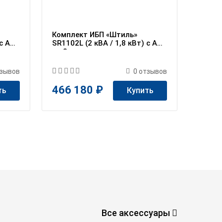
Комплект ИБП «Штиль»
 c АБ
SR1102L (2 кВА / 1,8 кВт) c АБ
на 8 часов
зывов
0
отзывов
466 180 ₽
ть
Купить
Все аксессуары