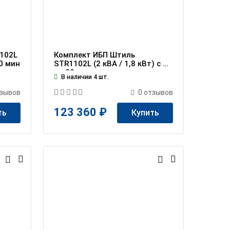
102L
Комплект ИБП Штиль
20 мин
STR1102L (2 кВА / 1,8 кВт) c АБ
на 20 мин
В наличии 4 шт.
зывов
0
отзывов
123 360 ₽
ть
Купить