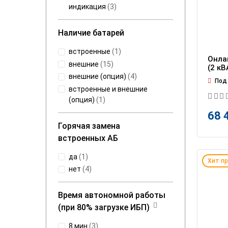
индикация
(
3
)
Наличие батарей
встроенные
(
1
)
Онла
внешние
(
15
)
(2 кВ
внешние (опция)
(
4
)
Под 
встроенные и внешние
(опция)
(
1
)
68 
Горячая замена
встроенных АБ
да
(
1
)
Хит п
нет
(
4
)
Время автономной работы
(при 80% загрузке ИБП)
8 мин
(
3
)