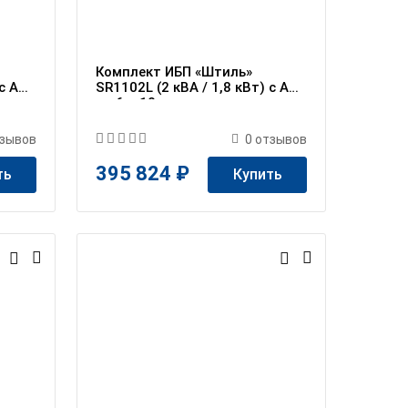
Комплект ИБП «Штиль»
 c АБ
SR1102L (2 кВА / 1,8 кВт) c АБ
на 6 ч 10 мин
зывов
0
отзывов
395 824 ₽
ть
Купить