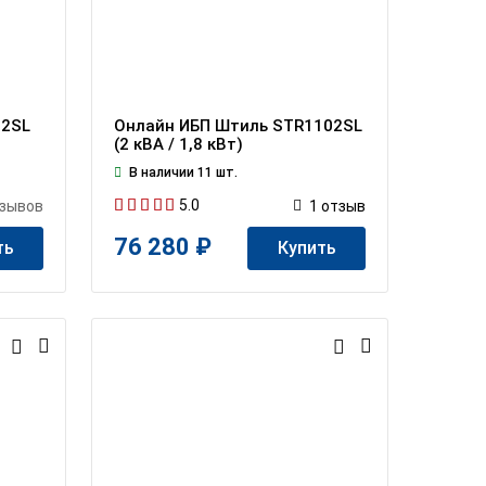
02SL
Онлайн ИБП Штиль STR1102SL
(2 кВА / 1,8 кВт)
В наличии 11 шт.
5.0
зывов
1
отзыв
76 280 ₽
ть
Купить