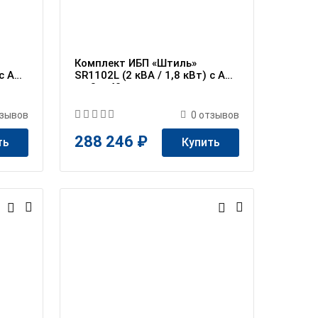
Комплект ИБП «Штиль»
 c АБ
SR1102L (2 кВА / 1,8 кВт) c АБ
на 3 ч 40 мин
зывов
0
отзывов
288 246 ₽
ть
Купить