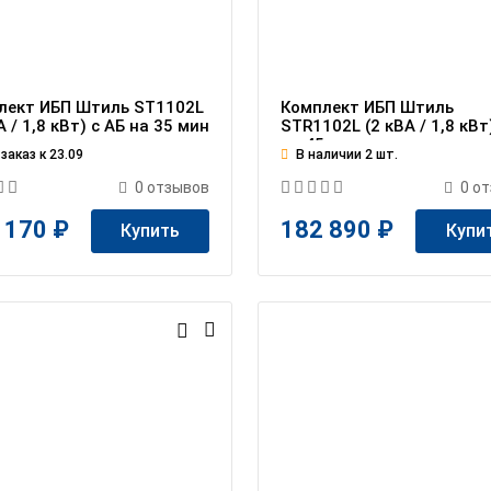
лект ИБП Штиль ST1102L
Комплект ИБП Штиль
А / 1,8 кВт) c АБ на 35 мин
STR1102L (2 кВА / 1,8 кВт
на 45 мин
заказ к 23.09
В наличии 2 шт.
0
отзывов
0
от
 170 ₽
182 890 ₽
Купить
Купи