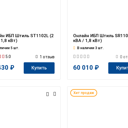
йн ИБП Штиль ST1102L (2
Онлайн ИБП Штиль SR110
 1,8 кВт)
кВА / 1,8 кВт)
личии 5 шт.
В наличии 3 шт.
5.0
1
отзыв
0
от
430 ₽
60 010 ₽
Купить
Купи
Хит продаж