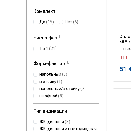
Комплект
Да
(
15
)
Нет
(
6
)
Онла
Число фаз
кВА /
1 в 1
(
21
)
В на
Форм-фактор
51 
напольный
(
5
)
в стойку
(
1
)
напольный/в стойку
(
7
)
шкафной
(
8
)
Тип индикации
ЖК-дисплей
(
3
)
ЖК-дисплей и светодиодная