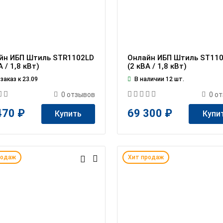
йн ИБП Штиль STR1102LD
Онлайн ИБП Штиль ST11
А / 1,8 кВт)
(2 кВА / 1,8 кВт)
заказ к 23.09
В наличии 12 шт.
0
отзывов
0
от
470 ₽
69 300 ₽
Купить
Купи
родаж
Хит продаж