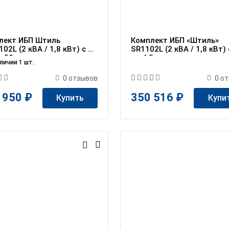
лект ИБП Штиль
Комплект ИБП «Штиль»
02L (2 кВА / 1,8 кВт) c АБ
SR1102L (2 кВА / 1,8 кВт)
ч 50 мин
на 4,5 ч
личии 1 шт.
0
отзывов
0
от
 950 ₽
350 516 ₽
Купить
Купи