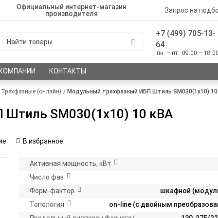
Официальный интернет-магазин
Запрос на подб
производителя
+7 (499) 705-13-
64
пн. – пт.: 09:00 – 18:0
 КОМПАНИИ
КОНТАКТЫ
Трехфазные (онлайн)
Модульный трехфазный ИБП Штиль SM030(1x10) 10
 Штиль SM030(1x10) 10 кВА
ие
В избранное
Активная мощность, кВт
Число фаз
Форм-фактор
шкафной (модул
Топология
on-line (с двойным преобразов