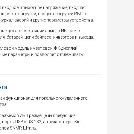
 входное и выходное напряжение, входная
мощность нагрузки, процент загрузки ИБП от
урнал аварий и другие параметры устройства.
овещают о состоянии самого ИБП и его
я, батарей, цепи байпаса, инвертора и выхода.
иловой модуль имеет свой ЖК-дисплей,
очие параметры и позволяет отслеживать
нга
пен функционал для локального/удаленного
тва.
 разъемов ИБП размещены следующие
, порты USB и RS-232, а также интерфейс
колов SNMP, Штиль.