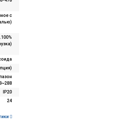
28-478
зное с
алью)
0…100%
узка)
соида
пция)
апазон
98~288
IP20
24
тики