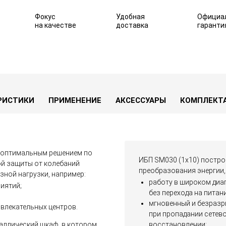
Фокус
Удобная
Официа
на качестве
доставка
гаранти
РИСТИКИ
ПРИМЕНЕНИЕ
АКСЕССУАРЫ
КОМПЛЕКТ
я оптимальным решением по
ИБП SM030 (1x10) постро
й защиты от колебаний
преобразования энергии,
зной нагрузки, например:
работу в широком диап
иятий;
без перехода на питани
мгновенный и безразр
влекательных центров.
при пропадании сетево
аллический шкаф, в котором
восстановлении;