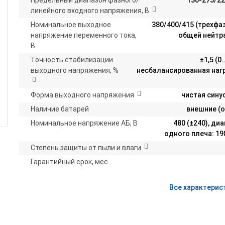
Предельный диапазон фазного/
130-275/2
линейного входного напряжения, В
Номинальное выходное
380/400/415 (трехфа
напряжение переменного тока,
общей нейтр
В
Точность стабилизации
±1,5 (
выходного напряжения, %
несбалансированная нагр
Форма выходного напряжения
чистая сину
Наличие батарей
внешние (о
Номинальное напряжение АБ, В
480 (±240), ди
одного плеча: 1
Степень защиты от пыли и влаги
Гарантийный срок, мес
Все характерис