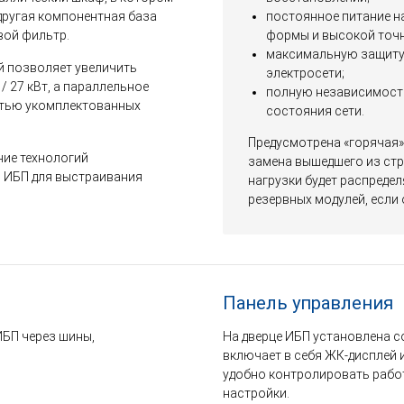
 другая компонентная база
постоянное питание н
вой фильтр.
формы и высокой точн
максимальную защиту 
й позволяет увеличить
электросети;
 27 кВт, а параллельное
полную независимость
стью укомплектованных
состояния сети.
Предусмотрена «горячая»
ние технологий
замена вышедшего из стр
в ИБП для выстраивания
нагрузки будет распреде
резервных модулей, если
Панель управления
ИБП через шины,
На дверце ИБП установлена с
включает в себя ЖК-дисплей 
удобно контролировать рабо
настройки.