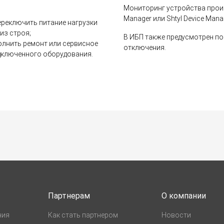
Мониторинг устройства прои
Manager или Shtyl Device Mana
ереключить питание нагрузки
из строя;
В ИБП также предусмотрен по
олнить ремонт или сервисное
отключения.
дключенного оборудования.
Партнерам
О компании
ния
Как стать партнером
Новости