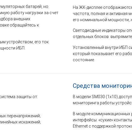
умуляторных батарей, но
На ЖК-дисплее отображаются
ную работу нагрузки за счет
частота, полная и активная 
одбора внешних
его номинальной мощности, ж
новке обращайтесь к
Светодиодные индикаторы оп
отдельных блоков: выпрямител
ым устройством, его ток
Установленный внутри ИБП с
ощности ИБП.
который показывает его раб
состояние.
Средства монитори
система защиты от:
В модели SM030 (1x10) досту
мониторинга работы устройс
В модуле коммуникационных
ных перенапряжений;
интерфейсы: «сухие» контакты
линейных искажений;
Ethernet с поддержкой прото