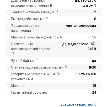
Диапазон настройки
да, 220-230 с
выходного напряжения, В
шагом 1
Точность стабилизации, %
±2
Быстродействие, мс
0
Форма выходного
чистая синусоида
напряжения
Максимальный выходной ток, А
55
Электронный
да, в диапазоне 187-
автоматический байпас
245 В
Ручной байпас
да
Степень защиты от пыли и влаги
IP20
Габаритные размеры ВхШхГ (в
580х530х150
упаковке), мм
Масса, кг
15
Гарантийный срок, мес
24
Все характеристики