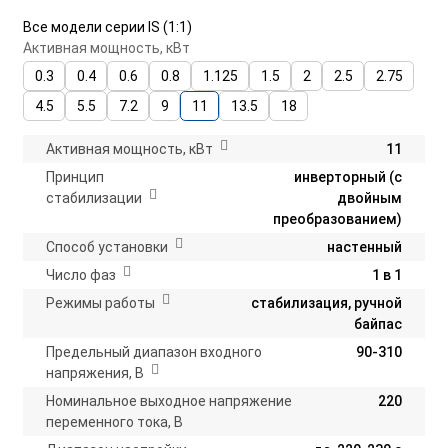
Все модели серии IS (1:1)
Активная мощность, кВт
0.3
0.4
0.6
0.8
1.125
1.5
2
2.5
2.75
4.5
5.5
7.2
9
11
13.5
18
Активная мощность, кВт
11
Принцип
инверторный (с
стабилизации
двойным
преобразованием)
Способ установки
настенный
Число фаз
1 в 1
Режимы работы
стабилизация, ручной
байпас
Предельный диапазон входного
90-310
напряжения, В
Номинальное выходное напряжение
220
переменного тока, В