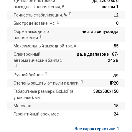
Диапазон настройки
да, 220-230 с
выходного напряжения, В
шагом 1
Точность стабилизации, %
±2
Быстродействие, мс
0
Форма выходного
чистая синусоида
напряжения
Максимальный выходной ток, А
55
Электронный
да, в диапазоне 187-
автоматический байпас
245 В
Ручной байпас
да
Степень защиты от пыли и влаги
IP20
Габаритные размеры ВхШхГ (в
580х530х150
упаковке), мм
Масса, кг
15
Гарантийный срок, мес
24
Все характеристики