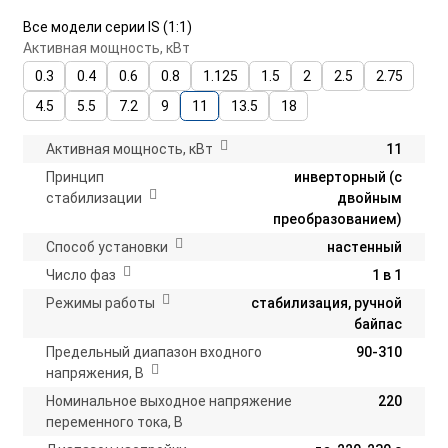
Все модели серии IS (1:1)
Активная мощность, кВт
0.3
0.4
0.6
0.8
1.125
1.5
2
2.5
2.75
4.5
5.5
7.2
9
11
13.5
18
Активная мощность, кВт
11
Принцип
инверторный (с
стабилизации
двойным
преобразованием)
Способ установки
настенный
Число фаз
1 в 1
Режимы работы
стабилизация, ручной
байпас
Предельный диапазон входного
90-310
напряжения, В
Номинальное выходное напряжение
220
переменного тока, В