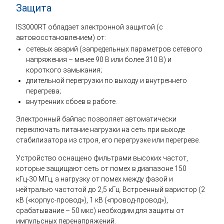
Защита
IS3000RT обладает электронной защитой (с
автовосстановлением) от:
сетевых аварий (запредельных параметров сетевого
напряжения – менее 90 В или более 310 В) и
короткого замыкания;
длительной перегрузки по выходу и внутреннего
перегрева;
внутренних сбоев в работе.
Электронный байпас позволяет автоматически
переключать питание нагрузки на сеть при выходе
стабилизатора из строя, его перегрузке или перегреве.
Устройство оснащено фильтрами высоких частот,
которые защищают сеть от помех в диапазоне 150
кГц-30 МГц, а нагрузку от помех между фазой и
нейтралью частотой до 2,5 кГц. Встроенный варистор (2
кВ («корпус-провод»), 1 кВ («провод-провод»),
срабатывание – 50 мкс) необходим для защиты от
импульсных перенапряжений.