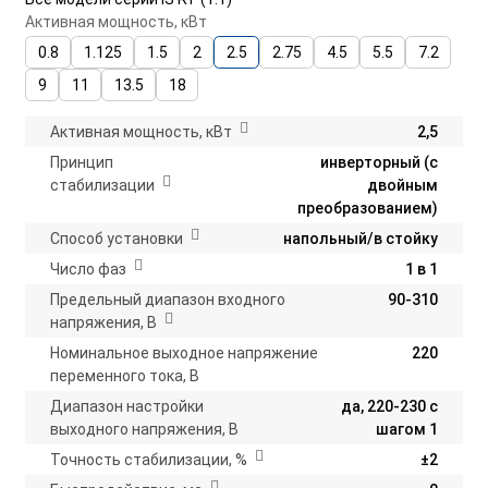
Активная мощность, кВт
0.8
1.125
1.5
2
2.5
2.75
4.5
5.5
7.2
9
11
13.5
18
Активная мощность, кВт
2,5
Принцип
инверторный (с
стабилизации
двойным
преобразованием)
Способ установки
напольный/в стойку
Число фаз
1 в 1
Предельный диапазон входного
90-310
напряжения, В
Номинальное выходное напряжение
220
переменного тока, В
Диапазон настройки
да, 220-230 с
выходного напряжения, В
шагом 1
Точность стабилизации, %
±2