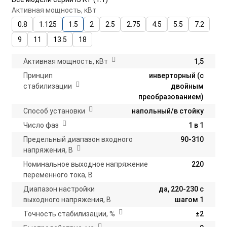
Активная мощность, кВт
0.8
1.125
1.5
2
2.5
2.75
4.5
5.5
7.2
9
11
13.5
18
Активная мощность, кВт
1,5
Принцип
инверторный (с
стабилизации
двойным
преобразованием)
Способ установки
напольный/в стойку
Число фаз
1 в 1
Предельный диапазон входного
90-310
напряжения, В
Номинальное выходное напряжение
220
переменного тока, В
Диапазон настройки
да, 220-230 с
выходного напряжения, В
шагом 1
Точность стабилизации, %
±2