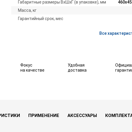
Габаритные размеры ВхШхГ (в упаковке), мм
460х45
Масса, кг
Гарантийный срок, мес
Все характерис
Фокус
Удобная
Официа
на качестве
доставка
гаранти
000RT (3 кВА / 2,5 кВт)
 избранное
РИСТИКИ
ПРИМЕНЕНИЕ
АКСЕССУАРЫ
КОМПЛЕКТ