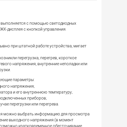
 выполняется с помощью светодиодных
ЖК-дисплея с кнопкой управления.
рывно при штатной работе устройства, мигает
возникли перегрузка, перегрев, короткое
тевого напряжения, внутренние неполадки или
рузки.
ующие параметры:
дного напряжения;
затора и его внутреннюю температуру;
одключенных приборов;
чае перегрузки или перегрева.
ия можно выбрать информацию для просмотра
чение выходного напряжения (в момент
возможно кратковременное обесточивание