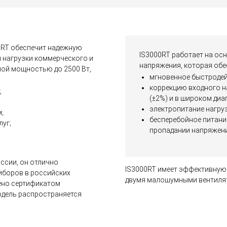
0RT обеспечит надежную
IS3000RT работает на ос
 нагрузки коммерческого и
напряжения, которая обе
ой мощностью до 2500 Вт,
мгновенное быстродейс
коррекцию входного 
;
(±2%) и в широком диап
электропитание нагру
;
бесперебойное питани
луг;
пропадании напряжения
ссии, он отлично
IS3000RT имеет эффективную 
иборов в российских
двумя малошумными вентилят
дено сертификатом
одель распространяется