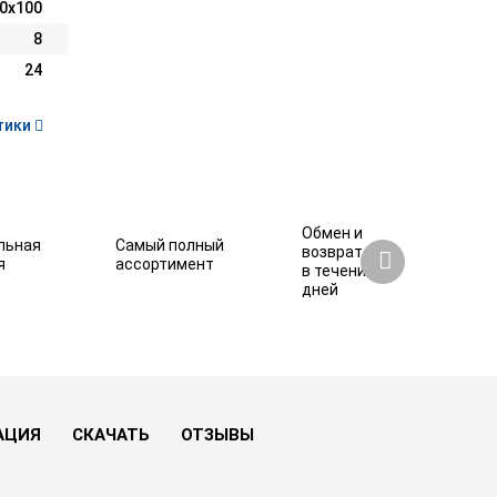
0х100
8
24
тики
Обмен и
льная
Самый полный
возврат
я
ассортимент
в течение 7
дней
34 960 ₽
Купить
АЦИЯ
СКАЧАТЬ
ОТЗЫВЫ