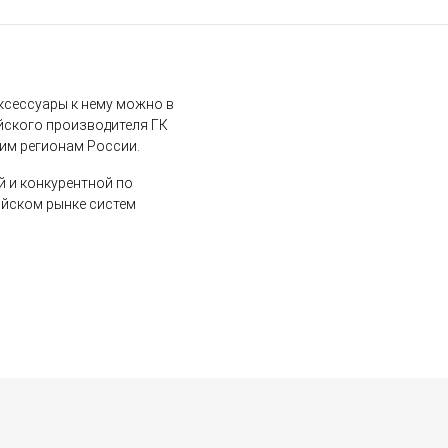
ксессуары к нему можно в
йского производителя ГК
гим регионам России.
й и конкурентной по
ийском рынке систем