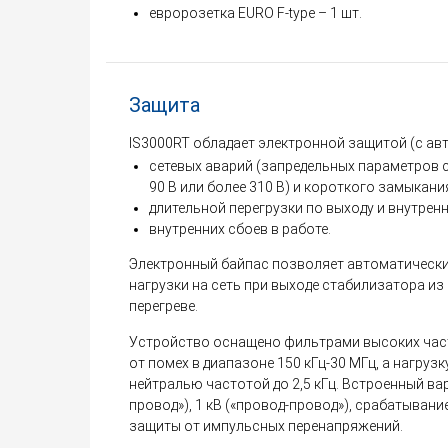
евророзетка EURO F-type – 1 шт.
Защита
IS3000RT обладает электронной защитой (с ав
сетевых аварий (запредельных параметров 
90 В или более 310 В) и короткого замыкани
длительной перегрузки по выходу и внутренн
внутренних сбоев в работе.
Электронный байпас позволяет автоматически
нагрузки на сеть при выходе стабилизатора из 
перегреве.
Устройство оснащено фильтрами высоких час
от помех в диапазоне 150 кГц-30 МГц, а нагруз
нейтралью частотой до 2,5 кГц. Встроенный вар
провод»), 1 кВ («провод-провод»), срабатывани
защиты от импульсных перенапряжений.