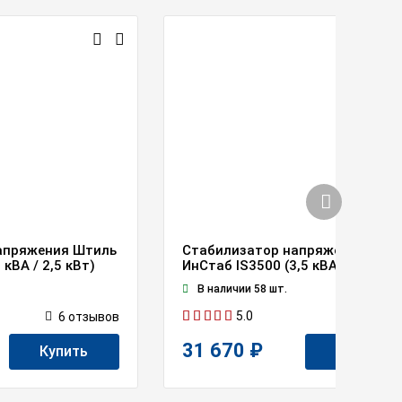
апряжения Штиль
Стабилизатор напряжения Шти
 кВА / 2,5 кВт)
ИнСтаб IS3500 (3,5 кВА / 2,75 кВ
В наличии 58 шт.
5.0
6
отзывов
5
отзыв
31 670 ₽
Купить
Купить