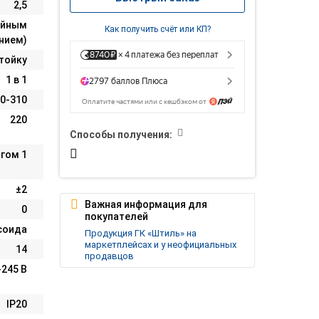
2,5
ойным
Как получить счёт или КП?
нием)
тойку
1 в 1
0-310
220
Способы получения:
агом 1
±2
Важная информация для
0
покупателей
соида
Продукция ГК «Штиль» на
маркетплейсах и у неофициальных
14
продавцов
-245 В
IP20