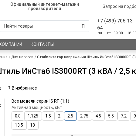
Официальный интернет-магазин
Запрос на подб
производителя
+7 (499) 705-13-
64
пн. – пт.: 09:00 – 18:0
 КОМПАНИИ
КОНТАКТЫ
ения
Для насосов
Стабилизатор напряжения Штиль ИнСтаб IS3000RT (3 к
иль ИнСтаб IS3000RT (3 кВА / 2,5 
е
В избранное
Все модели серии IS RT (1:1)
р
Активная мощность, кВт
0.8
1.125
1.5
2
2.5
2.75
4.5
5.5
7.2
13.5
18