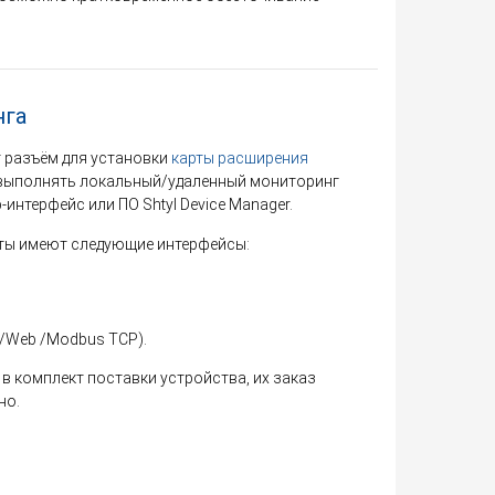
нга
 разъём для установки
карты расширения
 выполнять локальный/удаленный мониторинг
интерфейс или ПО Shtyl Device Manager.
рты имеют следующие интерфейсы:
P/Web /Modbus TCP).
в комплект поставки устройства, их заказ
но.