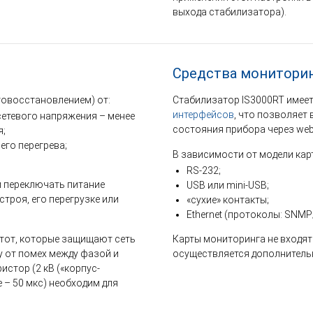
выхода стабилизатора).
Средства монитори
товосстановлением) от:
Стабилизатор IS3000RT имеет
интерфейсов
, что позволяет
сетевого напряжения – менее
состояния прибора через web-
я;
его перегрева;
В зависимости от модели ка
RS-232;
 переключать питание
USB или mini-USB;
строя, его перегрузке или
«сухие» контакты;
Ethernet (протоколы: SNM
тот, которые защищают сеть
Карты мониторинга не входят 
ку от помех между фазой и
осуществляется дополнитель
истор (2 кВ («корпус-
е – 50 мкс) необходим для