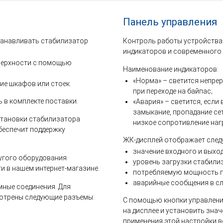
Панель управления
танавливать стабилизатор
Контроль работы устройства
индикаторов и современного 
верхности с помощью
Наименование индикаторов:
«Норма» – светится непре
е шкафов или стоек.
при переходе на байпас;
 в комплекте поставки.
«Авария» – светится, если 
замыкание, пропадание се
установки стабилизатора
низкое сопротивление наг
обеспечит поддержку
ЖК-дисплей отображает след
значение входного и выхо
ругого оборудования
уровень загрузки стабили
и в нашем интернет-магазине.
потребляемую мощность п
аварийные сообщения в слу
мные соединения. Для
мотрены следующие разъемы:
С помощью кнопки управлен
на дисплее и установить зна
применения этой настройки 