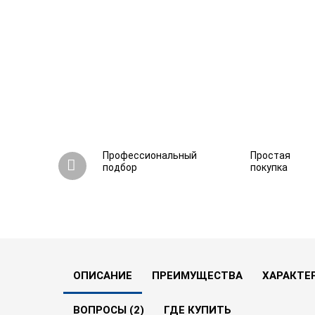
Профессиональный
Простая
подбор
покупка
Стабилизатор напряжения Штиль ИнСтаб IS3
0
2 вопроса
В сравнение
В
ОПИСАНИЕ
ПРЕИМУЩЕСТВА
ХАРАКТЕ
ВОПРОСЫ (2)
ГДЕ КУПИТЬ