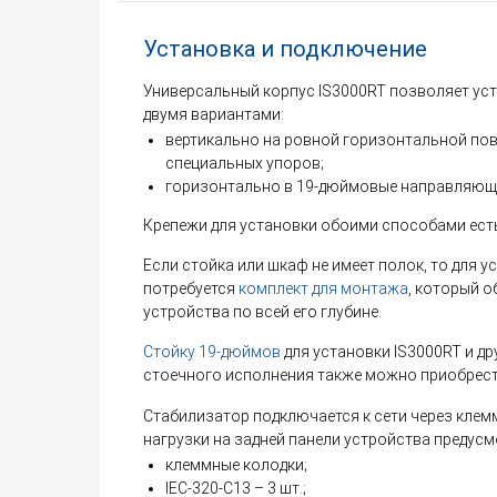
Установка и подключение
Универсальный корпус IS3000RT позволяет ус
двумя вариантами:
вертикально на ровной горизонтальной по
специальных упоров;
горизонтально в 19-дюймовые направляющи
Крепежи для установки обоими способами есть
Если стойка или шкаф не имеет полок, то для 
потребуется
комплект для монтажа
, который 
устройства по всей его глубине.
Стойку 19-дюймов
для установки IS3000RT и д
стоечного исполнения также можно приобрест
Стабилизатор подключается к сети через клем
нагрузки на задней панели устройства предус
клеммные колодки;
IEC-320-C13 – 3 шт.;