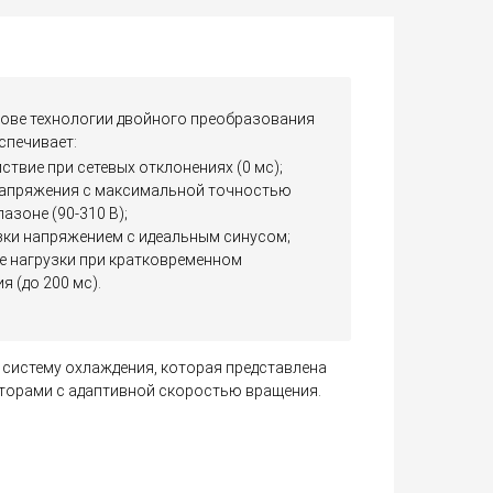
нове технологии двойного преобразования
спечивает:
твие при сетевых отклонениях (0 мс);
напряжения с максимальной точностью
азоне (90-310 В);
зки напряжением с идеальным синусом;
е нагрузки при кратковременном
 (до 200 мс).
систему охлаждения, которая представлена
орами с адаптивной скоростью вращения.