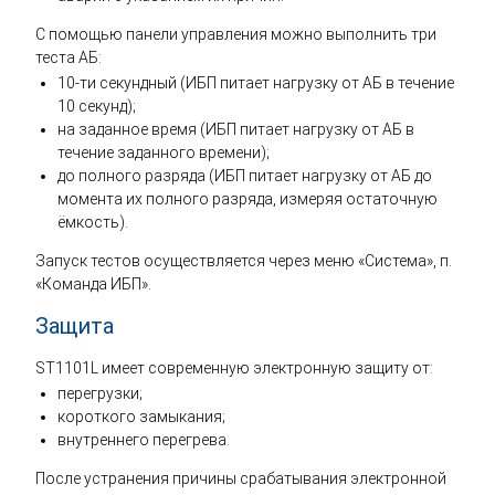
С помощью панели управления можно выполнить три
теста АБ:
10-ти секундный (ИБП питает нагрузку от АБ в течение
10 секунд);
на заданное время (ИБП питает нагрузку от АБ в
течение заданного времени);
до полного разряда (ИБП питает нагрузку от АБ до
момента их полного разряда, измеряя остаточную
ёмкость).
Запуск тестов осуществляется через меню «Система», п.
«Команда ИБП».
Защита
ST1101L имеет современную электронную защиту от:
перегрузки;
короткого замыкания;
внутреннего перегрева.
После устранения причины срабатывания электронной