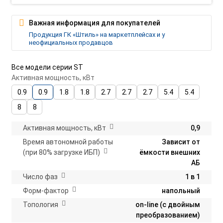
Важная информация для покупателей
Продукция ГК «Штиль» на маркетплейсах и у
неофициальных продавцов
Все модели серии ST
Активная мощность, кВт
0.9
0.9
1.8
1.8
2.7
2.7
2.7
5.4
5.4
8
8
Активная мощность, кВт
0,9
Время автономной работы
Зависит от
(при 80% загрузке ИБП)
ёмкости внешних
АБ
Число фаз
1 в 1
Форм-фактор
напольный
Топология
on-line (с двойным
преобразованием)