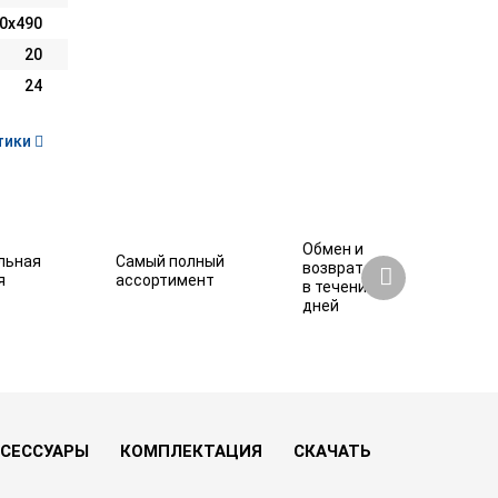
0х490
20
24
тики
Обмен и
льная
Самый полный
возврат
я
ассортимент
в течение 7
дней
39 800 ₽
Купить
СЕССУАРЫ
КОМПЛЕКТАЦИЯ
СКАЧАТЬ