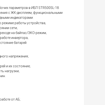
бочих параметров в ИБП STR500SL-18
ления с ЖК-дисплеем, функциональными
дными индикаторами:
о режиме работы устройства;
оянии сети;
ереходе на байпас/ЭКО-режим;
работе инвертора;
остояние батарей.
дного напряжения;
ей и их состояние;
ть нагрузки;
чин.
работе от АБ;