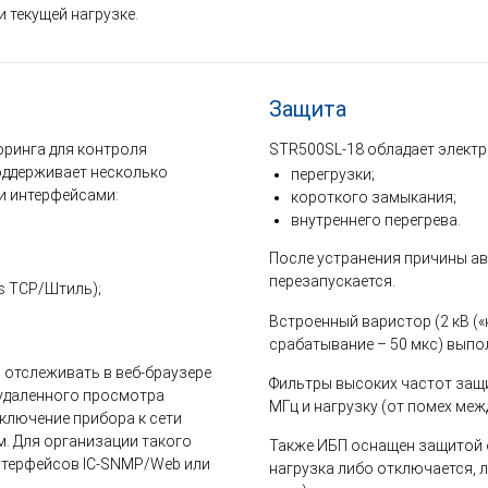
 текущей нагрузке.
Защита
оринга для контроля
STR500SL-18 обладает электр
оддерживает несколько
перегрузки;
 интерфейсами:
короткого замыкания;
внутреннего перегрева.
После устранения причины а
перезапускается.
s TCP/Штиль);
Встроенный варистор (2 кВ («
срабатывание – 50 мкс) выпо
 отслеживать в веб-браузере
Фильтры высоких частот защи
 удаленного просмотра
МГц и нагрузку (от помех меж
ключение прибора к сети
м. Для организации такого
Также ИБП оснащен защитой о
нтерфейсов IC-SNMP/Web или
нагрузка либо отключается, 