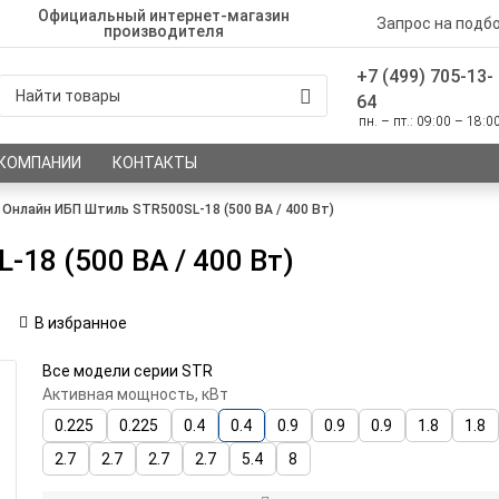
Официальный интернет-магазин
Запрос на подб
производителя
+7 (499) 705-13-
64
пн. – пт.: 09:00 – 18:0
 КОМПАНИИ
КОНТАКТЫ
Онлайн ИБП Штиль STR500SL-18 (500 ВА / 400 Вт)
18 (500 ВА / 400 Вт)
В избранное
Все модели серии STR
Активная мощность, кВт
0.225
0.225
0.4
0.4
0.9
0.9
0.9
1.8
1.8
2.7
2.7
2.7
2.7
5.4
8