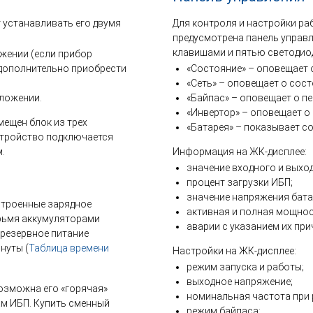
 устанавливать его двумя
Для контроля и настройки ра
предусмотрена панель управ
клавишами и пятью светодио
жении (если прибор
 дополнительно приобрести
«Состояние» – оповещает 
«Сеть» – оповещает о сост
оложении.
«Байпас» – оповещает о п
«Инвертор» – оповещает о 
мещен блок из трех
«Батарея» – показывает с
стройство подключается
м.
Информация на ЖК-дисплее:
значение входного и выхо
процент загрузки ИБП;
значение напряжения батар
строенные зарядное
активная и полная мощнос
ырьмя аккумуляторами
аварии с указанием их при
 резервное питание
нуты (
Таблица времени
Настройки на ЖК-дисплее:
режим запуска и работы;
выходное напряжение;
возможна его «горячая»
номинальная частота при 
ам ИБП. Купить сменный
режим байпаса;