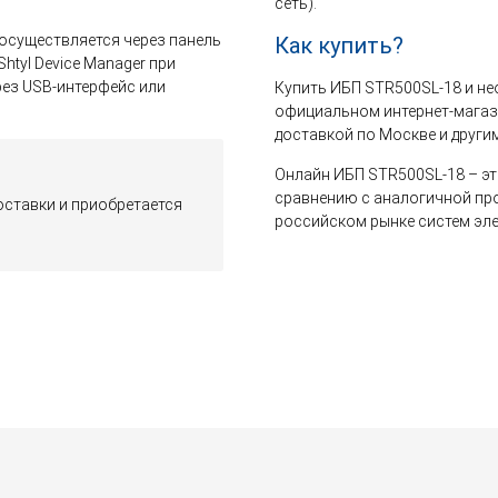
сеть).
осуществляется через панель
Как купить?
tyl Device Manager при
ез USB-интерфейс или
Купить ИБП STR500SL-18 и н
официальном интернет-магаз
доставкой по Москве и други
Онлайн ИБП STR500SL-18 – эт
сравнению с аналогичной пр
оставки и приобретается
российском рынке систем эл