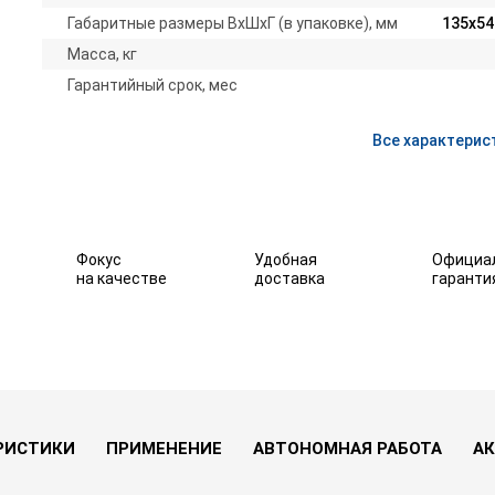
Габаритные размеры ВхШхГ (в упаковке), мм
135х54
Масса, кг
Гарантийный срок, мес
Все характерис
Фокус
Удобная
Официа
на качестве
доставка
гаранти
00 Вт)
избранное
РИСТИКИ
ПРИМЕНЕНИЕ
АВТОНОМНАЯ РАБОТА
АК