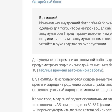
батарейный блок
.
Внимание!
Изначально внутренний батарейный блок н
сделано для того, чтобы не произошел сам
аккумулятора. Перед первым включением 
соединить разъем в аккумуляторном отсек
читайте в руководстве по эксплуатации.
Для увеличения времени автономной работы до 
предусмотрено подключение до 4-ёх внешних б
18 (
Таблица времени автономной работы
).
В STR500SL-18 используются современные те
времени заряда и продлению срока службы ак
(интеллектуальный заряд и термокомпенсация 
Кроме того, модель обладает специальными а
отключать АБ при разряде на 80-85% (защита
заранее уведомить пользователя об износе