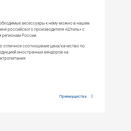
еобходимые аксессуары к нему можно в нашем
ине российского производителя «Штиль» с
м регионам России.
о отличное соотношение цена/качество по
одукцией иностранных вендоров на
ектропитания.
Преимущества