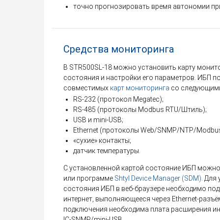
точно прогнозировать время автономии при
Средства мониторинга
В STR500SL-18 можно установить карту монит
состояния и настройки его параметров. ИБП п
совместимых
карт мониторинга
со следующими
RS-232 (протокол Megatec);
RS-485 (протоколы Modbus RTU/Штиль);
USB и mini-USB;
Ethernet (протоколы Web/SNMP/NTP/Modbu
«сухие» контакты;
датчик температуры.
С установленной картой состояние ИБП можно
или программе
Shtyl Device Manager (SDM)
. Для
состояния ИБП в веб-браузере необходимо под
интернет, выполняющееся через Ethernet-разъё
подключения необходима плата расширения и
IC-SNMP/mini-USB.