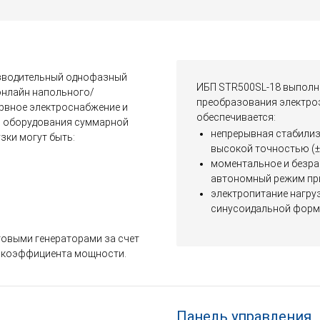
зводительный однофазный
ИБП STR500SL-18 выполне
онлайн напольного/
преобразования электроэ
ервное электроснабжение и
обеспечивается:
о оборудования суммарной
непрерывная стабилиз
зки могут быть:
высокой точностью (±
моментальное и безра
автономный режим при
электропитание нагру
синусоидальной форм
товыми генераторами за счет
 коэффициента мощности.
Панель управления