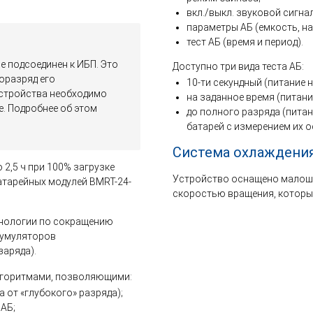
вкл./выкл. звуковой сигна
параметры АБ (емкость, на
тест АБ (время и период).
е подсоединен к ИБП. Это
Доступно три вида теста АБ:
оразряд его
10-ти секундный (питание н
устройства необходимо
на заданное время (питани
е. Подробнее об этом
до полного разряда (пита
батарей с измерением их о
Система охлаждени
2,5 ч при 100% загрузке
Устройство оснащено малош
атарейных модулей BMRT-24-
скоростью вращения, который
хнологии по сокращению
кумуляторов
заряда).
лгоритмами, позволяющими:
 от «глубокого» разряда);
 АБ;