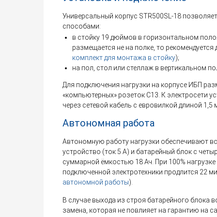
Универсальный корпус STR500SL-18 позволяет
способами:
в стойку 19 дюймов в горизонтальном поло
размещается не на полке, то рекомендуется
комплект для монтажа в стойку
);
на пол, стол или стеллаж в вертикальном п
Для подключения нагрузки на корпусе ИБП раз
«компьютерных» розеток С13. К электросети у
через сетевой кабель с евровилкой длиной 1,5 
Автономная работа
Автономную работу нагрузки обеспечивают в
устройство (ток 5 А) и батарейный блок с чет
суммарной ёмкостью 18 Ач. При 100% нагрузке
подключенной электротехники продлится 22 ми
автономной работы
).
В случае выхода из строя батарейного блока 
замена, которая не повлияет на гарантию на с