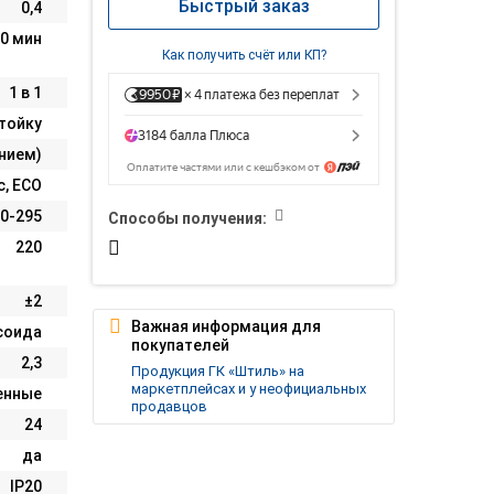
Быстрый заказ
0,4
0 мин
Как получить счёт или КП?
1 в 1
тойку
анием)
с, ECO
0-295
Способы получения:
220
±2
Важная информация для
соида
покупателей
2,3
Продукция ГК «Штиль» на
маркетплейсах и у неофициальных
енные
продавцов
24
да
IP20