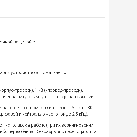
онной защитой от:
варии устройство автоматически
корпус-провод»), 1 кВ («провод-провод»),
лняет защиту от импульсных перенапряжений.
щают сеть от помех в диапазоне 150 кГц - 30
ду фазой и нейтралью частотой до 2,5 кГц).
т неполадок в работе (при их возникновении
либо через байпас безразрывно переводится на