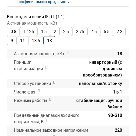
неофициальных продавцов
Все модели серии IS RT (1:1)
Активная мощность, кВт
0.8
1.125
1.5
2
2.5
2.75
4.5
5.5
7.2
9
11
13.5
18
Активная мощность, кВт
18
Принцип
инверторный (с
стабилизации
двойным
преобразованием)
Способ установки
напольный/в стойку
Число фаз
1 в 1
Режимы работы
стабилизация, ручной
байпас
Предельный диапазон входного
90-310
напряжения, В
Номинальное выходное напряжение
220