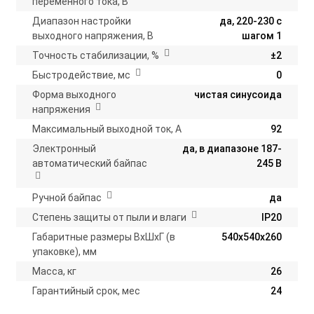
переменного тока, В
Диапазон настройки
да, 220-230 с
выходного напряжения, В
шагом 1
Точность стабилизации, %
±2
Быстродействие, мс
0
Форма выходного
чистая синусоида
напряжения
Максимальный выходной ток, А
92
Электронный
да, в диапазоне 187-
автоматический байпас
245 В
Ручной байпас
да
Степень защиты от пыли и влаги
IP20
Габаритные размеры ВхШхГ (в
540х540х260
упаковке), мм
Масса, кг
26
Гарантийный срок, мес
24