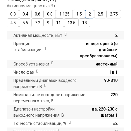
Активная мощность, кВт
0.3
0.4
0.6
0.8
1.125
1.5
2
2.5
2.75
4.5
5.5
7.2
9
11
13.5
18
Активная мощность, кВт
2
Принцип
инверторный (с
стабилизации
двойным
преобразованием)
Способ установки
настенный
Число фаз
1 в 1
Предельный диапазон входного
90-310
напряжения, В
Номинальное выходное напряжение
220
переменного тока, В
Диапазон настройки
да, 220-230 с
выходного напряжения, В
шагом 1
Точность стабилизации, %
±2