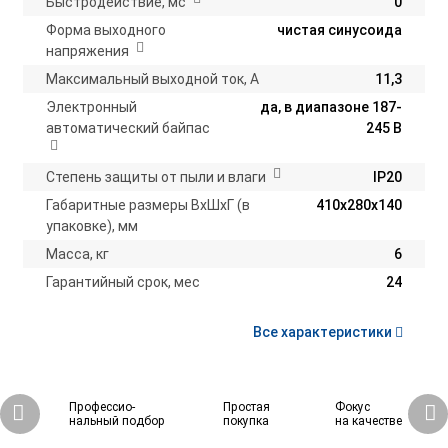
Быстродействие, мс
0
Форма выходного
чистая синусоида
напряжения
Максимальный выходной ток, А
11,3
Электронный
да, в диапазоне 187-
автоматический байпас
245 В
Степень защиты от пыли и влаги
IP20
Габаритные размеры ВхШхГ (в
410х280х140
упаковке), мм
Масса, кг
6
Гарантийный срок, мес
24
Все характеристики
Профессио-
Простая
Фокус
нальный подбор
покупка
на качестве