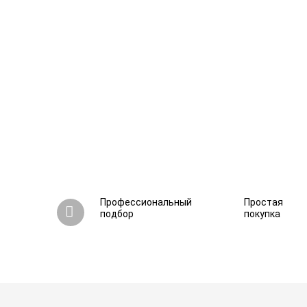
Профессиональный
Простая
подбор
покупка
Стабилизатор напряжения Штиль ИнСтаб IS5