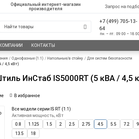
Официальный интернет-магазин
Запрос на подб
производителя
+7 (499) 705-13-
64
пн. – пт.: 09:00 – 18:0
 КОМПАНИИ
КОНТАКТЫ
ения
Однофазные (1:1)
Напольные/в стойку
Для систем безопасности
/ 4,5 кВт)
иль ИнСтаб IS5000RT (5 кВА / 4,5 
ие
В избранное
Все модели серии IS RT (1:1)
р
Активная мощность, кВт
0.8
1.125
1.5
2
2.5
2.75
4.5
5.5
7.2
13.5
18