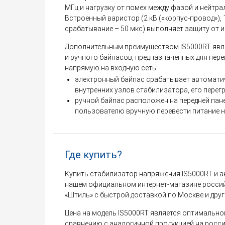
МГц и нагрузку от помех между фазой и нейтрал
Встроенный варистор (2 кВ («корпус-провод»), 
срабатывание – 50 мкс) выполняет защиту от 
Дополнительным преимуществом IS5000RT явл
и ручного байпасов, предназначенных для пере
напрямую на входную сеть:
электронный байпас срабатывает автоматич
внутренних узлов стабилизатора, его перегр
ручной байпас расположен на передней пан
пользователю вручную перевести питание на
Где купить?
Купить стабилизатор напряжения IS5000RT и а
нашем официальном интернет-магазине росси
«Штиль» с быстрой доставкой по Москве и дру
Цена на модель IS5000RT является оптимально
сравнению с аналогичной продукцией на росс