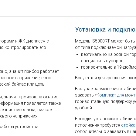
Установка и подклю
торами и ЖК-дисплеем с
Модель IS5000RT может быть
но контролировать его
от типа подключаемой нагруз
вертикально на ровной г
специальных упоров;
горизонтально в 19-дюйм
вно, значит прибор работает
ванное напряжение, если
Все детали для крепления вхо
еский байпас или цепь
В случае размещения стабили
заказать «
Комплект для монт
м, значит произошла одна из
горизонтальную поддержку ус
(информация появляется также
удобной.
ренняя неполадка, низкое
тевого напряжения.
Если для установки стабилиз
исполнения требуется
стойка
работы устройства:
дополнительно заказать в на