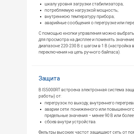
шкалу уровня загрузки стабилизатора;
потребляемую нагрузкой мощность;
внутреннюю температуру прибора;
аварийные сообщения о перегрузке или пере
С помощью кнопки управления можно выбрат
для просмотра на дисплее и поменять значени
диапазоне 220-230 В с шагом в 1 В (настройка
переключения на цепь ручного байпаса).
Защита
В IS5000RT встроена электронная система за
работы) от:
перегрузок по выходу, внутреннего перегрев
аварии сети: пониженного или повышенного
предельные значения – менее 90 В или более 
сбоев внутри устройства.
Фильтры высоких частот защищают сеть от пом