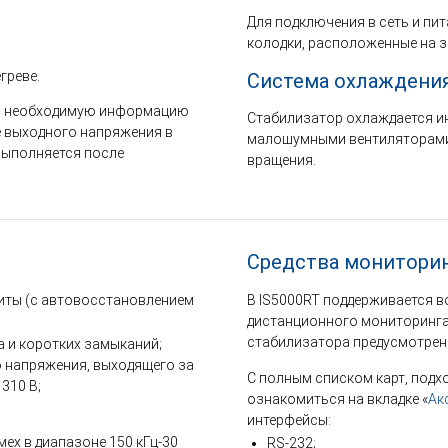
Для подключения в сеть и пи
колодки, расположенные на з
греве.
Система охлаждени
ь необходимую информацию
Стабилизатор охлаждается и
е выходного напряжения в
малошумными вентиляторами
 выполняется после
вращения.
Средства монитори
щиты (с автовосстановлением
В IS5000RT поддерживается 
дистанционного мониторинга 
стабилизатора предусмотрен 
а и коротких замыканий;
 напряжения, выходящего за
С полным списком карт, подх
310 В;
ознакомиться на вкладке «
Ак
интерфейсы:
ех в диапазоне 150 кГц-30
RS-232;