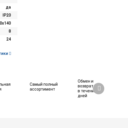
да
IP20
0х140
8
24
тики
Обмен и
льная
Самый полный
возврат
я
ассортимент
в течение 7
дней
54 770 ₽