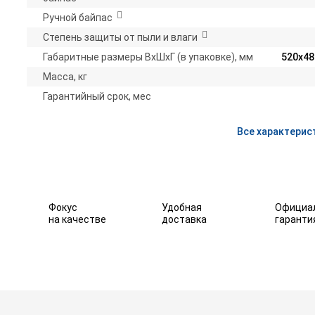
Ручной байпас
Степень защиты от пыли и влаги
Габаритные размеры ВхШхГ (в упаковке), мм
520х48
Масса, кг
Гарантийный срок, мес
Все характерис
Фокус
Удобная
Официа
на качестве
доставка
гаранти
000RT (5 кВА / 4,5 кВт)