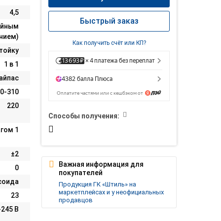
4,5
Быстрый заказ
ойным
нием)
Как получить счёт или КП?
тойку
1 в 1
байпас
0-310
220
Способы получения:
агом 1
±2
Важная информация для
0
покупателей
соида
Продукция ГК «Штиль» на
маркетплейсах и у неофициальных
23
продавцов
-245 В