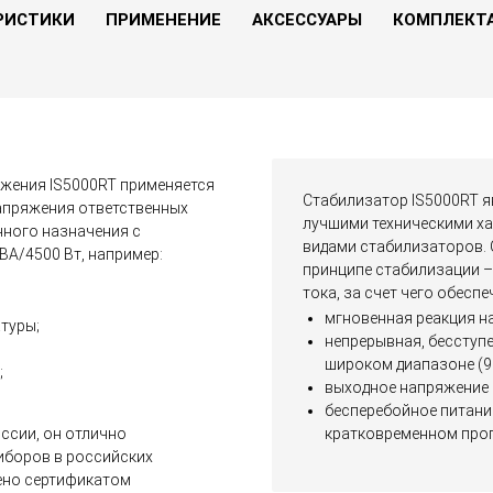
В избранное
РИСТИКИ
ПРИМЕНЕНИЕ
АКСЕССУАРЫ
КОМПЛЕКТ
жения IS5000RT применяется
Стабилизатор IS5000RT я
напряжения ответственных
лучшими техническими ха
ного назначения с
видами стабилизаторов. 
А/4500 Вт, например:
принципе стабилизации 
тока, за счет чего обеспе
мгновенная реакция на
туры;
непрерывная, бесступ
широком диапазоне (90
;
выходное напряжение
бесперебойное питание
ссии, он отлично
кратковременном про
иборов в российских
дено сертификатом