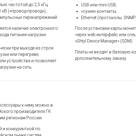
ью частотой до 2,5 кГц.
USB или mini-USB;
1 кВ («провод-провод»),
«сухие» контакты;
импульсных перенапряжений.
Ethernet (протоколы: SNM
яется наличие электронного
После установки карты мони
вода питания нагрузки
через web-интерфейс или сп
«Shtyl Device Manager» (SDM).
ески при выходе из строя
Платы не входят в базовую к
узке или перегреве;
дополнительному заказу.
ели устройства и позволяет
грузки на сеть.
ксессуары к нему можно в
йского производителя ГК
гим регионам России.
й и конкурентной по
ийском рынке систем