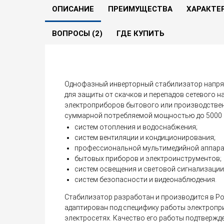
5.0
1
2 вопроса
В сравнение
ОПИСАНИЕ
ПРЕИМУЩЕСТВА
ХАРАКТЕ
ВОПРОСЫ (2)
ГДЕ КУПИТЬ
Однофазный инверторный стабилизатор напря
для защиты от скачков и перепадов сетевого 
электроприборов бытового или производствен
суммарной потребляемой мощностью до 5000 В
систем отопления и водоснабжения;
систем вентиляции и кондиционирования;
профессиональной мультимедийной аппара
бытовых приборов и электроинструментов;
систем освещения и световой сигнализации
систем безопасности и видеонаблюдения.
Стабилизатор разработан и производится в Ро
адаптирован под специфику работы электропр
электросетях. Качество его работы подтверж