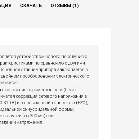
Купить
Нашли дешевле?
АЦИЯ
СКАЧАТЬ
ОТЗЫВЫ (1)
вляется устройством нового поколения с
рактеристиками по сравнению с другими
Основное отличие прибора заключается в
– двойном преобразовании электрического
чивается:
 отклонения параметров сети (0 мс);
енчатая коррекция сетевого напряжения в
-310 В) и с повышенной точностью (±2%);
 идеальной синусоидальной формы;
 нагрузки (до 200 мс) при
падании напряжения.