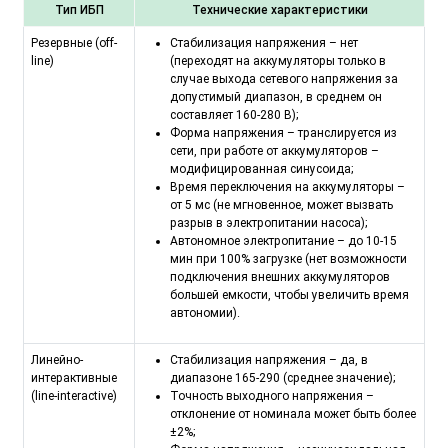
Тип ИБП
Технические характеристики
Резервные (off-
Стабилизация напряжения – нет
line)
(переходят на аккумуляторы только в
случае выхода сетевого напряжения за
допустимый диапазон, в среднем он
составляет 160-280 В);
Форма напряжения – транслируется из
сети, при работе от аккумуляторов –
модифицированная синусоида;
Время переключения на аккумуляторы –
от 5 мс (не мгновенное, может вызвать
разрыв в электропитании насоса);
Автономное электропитание – до 10-15
мин при 100% загрузке (нет возможности
подключения внешних аккумуляторов
большей емкости, чтобы увеличить время
автономии).
Линейно-
Стабилизация напряжения – да, в
интерактивные
диапазоне 165-290 (среднее значение);
(line-interactive)
Точность выходного напряжения –
отклонение от номинала может быть более
±2%;