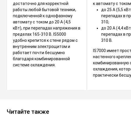
достаточно для корректной
к автомату с током
работы любой бытовой техники,
до 25 А (5,5 кВ
подключенной к однофазному
перепадах в пр
автомату с током до 20 А (4,5
310;
кВт), при перепадах напряжения в
до 20 А (4,4 кВ
пределах 165-310 В. IS5000
перепадах в пр
удобно крепится к стене рядом с
310 В.
внутренним электрощитом и
IS7000 имеет прос
работает почти бесшумно
настенного крепле
благодаря комбинированной
комбинированную 
системе охлаждения.
охлаждения, котор
практически бесшу
Читайте также