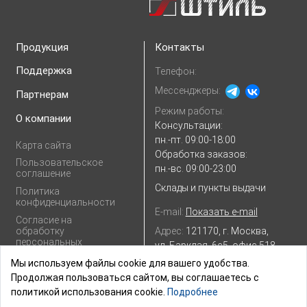
Продукция
Контакты
Поддержка
Телефон:
Мессенджеры:
Партнерам
Режим работы:
О компании
Консультации:
пн.-пт. 09:00-18:00
Карта сайта
Обработка заказов:
Пользовательское
пн.-вс. 09:00-23:00
соглашение
Склады и пункты выдачи
Политика
конфиденциальности
E-mail:
Показать e-mail
Согласие на
Адрес:
121170, г. Москва,
обработку
персональных
ул. Барклая, 6с5, офис 518
данных
Посмотреть на
Яндекс.картах
Мы используем файлы cookie для вашего удобства.
Продолжая пользоваться сайтом, вы соглашаетесь с
политикой использования cookie.
Подробнее