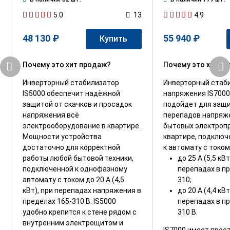
5.0
4.9
13
48 130 ₽
55 940 ₽
Купить
Почему это хит продаж?
Почему это хит п
Инверторный стабилизатор
Инверторный стаб
IS5000 обеспечит надёжной
напряжения IS7000
защитой от скачков и просадок
подойдет для защ
напряжения всё
перепадов напряж
электрооборудование в квартире.
бытовых электроп
Мощности устройства
квартире, подключ
достаточно для корректной
к автомату с током
работы любой бытовой техники,
до 25 А (5,5 кВ
подключенной к однофазному
перепадах в пр
автомату с током до 20 А (4,5
310;
кВт), при перепадах напряжения в
до 20 А (4,4 кВ
пределах 165-310 В. IS5000
перепадах в пр
удобно крепится к стене рядом с
310 В.
внутренним электрощитом и
IS7000 имеет прос