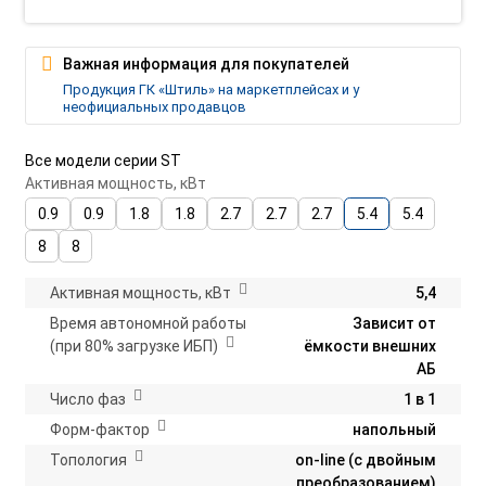
Важная информация для покупателей
Продукция ГК «Штиль» на маркетплейсах и у
неофициальных продавцов
Все модели серии ST
Активная мощность, кВт
0.9
0.9
1.8
1.8
2.7
2.7
2.7
5.4
5.4
8
8
Активная мощность, кВт
5,4
Время автономной работы
Зависит от
(при 80% загрузке ИБП)
ёмкости внешних
АБ
Число фаз
1 в 1
Форм-фактор
напольный
Топология
on-line (с двойным
преобразованием)