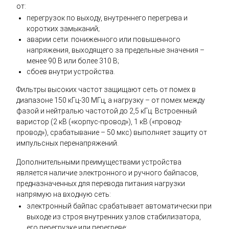
от:
перегрузок по выходу, внутреннего перегрева и
коротких замыканий;
аварии сети: пониженного или повышенного
напряжения, выходящего за предельные значения –
менее 90 В или более 310 В;
сбоев внутри устройства.
Фильтры высоких частот защищают сеть от помех в
диапазоне 150 кГц-30 МГц, а нагрузку – от помех между
фазой и нейтралью частотой до 2,5 кГц. Встроенный
варистор (2 кВ («корпус-провод»), 1 кВ («провод-
провод»), срабатывание – 50 мкс) выполняет защиту от
импульсных перенапряжений.
Дополнительными преимуществами устройства
является наличие электронного и ручного байпасов,
предназначенных для перевода питания нагрузки
напрямую на входную сеть:
электронный байпас срабатывает автоматически при
выходе из строя внутренних узлов стабилизатора,
его перегрузке или перегреве;