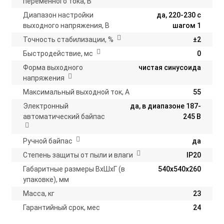
переменного тока, В
Диапазон настройки
да, 220-230 с
выходного напряжения, В
шагом 1
Точность стабилизации, %
±2
Быстродействие, мс
0
Форма выходного
чистая синусоида
напряжения
Максимальный выходной ток, А
55
Электронный
да, в диапазоне 187-
автоматический байпас
245 В
Ручной байпас
да
Степень защиты от пыли и влаги
IP20
Габаритные размеры ВхШхГ (в
540х540х260
упаковке), мм
Масса, кг
23
Гарантийный срок, мес
24