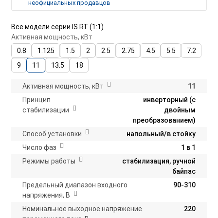
неофициальных продавцов
Все модели серии IS RT (1:1)
Активная мощность, кВт
0.8
1.125
1.5
2
2.5
2.75
4.5
5.5
7.2
9
11
13.5
18
Активная мощность, кВт
11
Принцип
инверторный (с
стабилизации
двойным
преобразованием)
Способ установки
напольный/в стойку
Число фаз
1 в 1
Режимы работы
стабилизация, ручной
байпас
Предельный диапазон входного
90-310
напряжения, В
Номинальное выходное напряжение
220