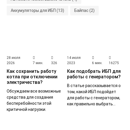
Аккумуляторы для ИБП
(13)
Байпас
(2)
Бесшумные стабилизаторы
(2)
Варистор
(1)
Виды заземления
(1)
Виды инверторов
(1)
Выбор аккумулятора для ИБП
(1)
Выбор ИБП
(23)
Выбор кабеля
(1)
Выбор стабилизатора
(28)
28 июля
14 июля
2026
7 мин.
326
2023
6 мин.
16275
Выделенная мощность
(1)
Как сохранить работу
Как подобрать ИБП для
котла при отключении
работы с генератором?
Гальваническая развязка
(1)
электричества?
В статье рассказывается о
Гармонические искажения
(1)
Генератор
(3)
Обсуждаем все возможные
том, какой ИБП подойдет
средства для создания
для работы с генератором,
Громоотвод
(1)
Двойное преобразование
(4)
бесперебойности этой
как правильно выбрать
критичной нагрузки.
модель и подключить.
Заземление
(2)
Заземление дома
(2)
Заземление ИБП
(1)
Заземление котла
(1)