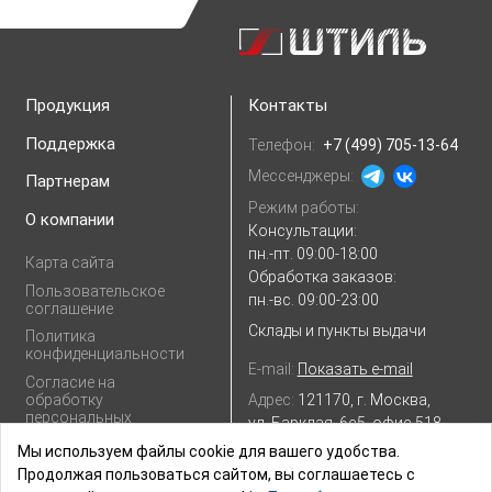
ИБП для сервера
(3)
ИБП для телевизора
(2)
ИБП для телеком
(1)
ИБП для холодильника
(2)
ИБП и генератор
(3)
ИБП с аккумулятором
(1)
Продукция
Контакты
ИБП с внешними АБ
(1)
Инвертор
(4)
Поддержка
Телефон:
+7 (499) 705-13-64
Инверторные системы
(3)
Мессенджеры:
Партнерам
Режим работы:
Инверторный стабилизатор
(24)
О компании
Консультации:
пн.-пт. 09:00-18:00
Инверторы напряжения
(2)
Карта сайта
Обработка заказов:
Пользовательское
пн.-вс. 09:00-23:00
Искусственный интеллект
(1)
соглашение
Склады и пункты выдачи
Политика
Кабельные наконечники
(1)
конфиденциальности
E-mail:
Показать e-mail
Согласие на
Качество электропитания
(1)
Адрес:
121170, г. Москва,
обработку
персональных
ул. Барклая, 6с5, офис 518
Компактный ИБП
(1)
Короткое замыкание
(1)
данных
Посмотреть на
Яндекс.картах
Мы используем файлы cookie для вашего удобства.
Продолжая пользоваться сайтом, вы соглашаетесь с
КПД ИБП
(1)
Линейно-интерактивные ИБП
(5)