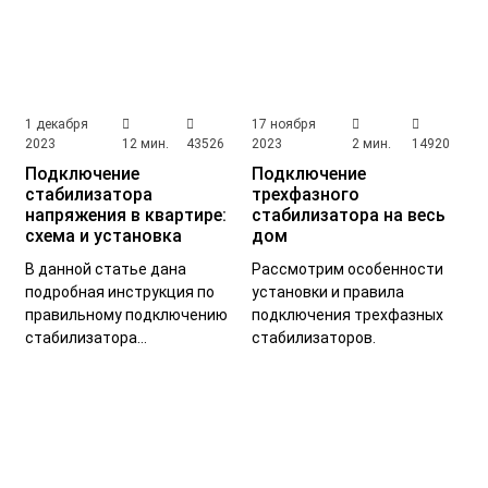
Замена аккумуляторов
(1)
Зануление
(1)
Заряд аккумулятора ИБП
(1)
Защита от КЗ
(2)
Защита стабилизатора
(1)
1 декабря
17 ноября
2023
12 мин.
43526
2023
2 мин.
14920
Звуковая сигнализация ИБП
(1)
ИБП
(27)
Подключение
Подключение
ИБП 3 в 1
(1)
ИБП без аккумулятора
(1)
стабилизатора
трехфазного
напряжения в квартире:
стабилизатора на весь
ИБП для видеонаблюдения
(1)
ИБП для дачи
(5)
схема и установка
дом
В данной статье дана
Рассмотрим особенности
ИБП для дома
(5)
ИБП для компьютера
(7)
подробная инструкция по
установки и правила
правильному подключению
подключения трехфазных
ИБП для котла
(7)
ИБП для лифта
(1)
стабилизатора
стабилизаторов.
напряжения для квартиры.
ИБП для медицинской техники
(1)
ИБП для насоса
(2)
ИБП для освещения
(1)
ИБП для офиса
(1)
ИБП для роутера
(1)