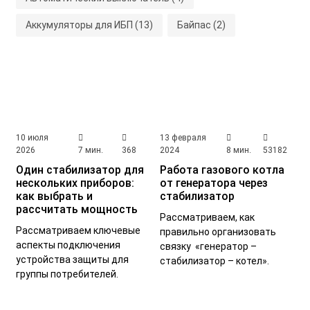
Аккумуляторы для ИБП
(13)
Байпас
(2)
Бесшумные стабилизаторы
(2)
Варистор
(1)
Виды заземления
(1)
Виды инверторов
(1)
Выбор аккумулятора для ИБП
(1)
Выбор ИБП
(23)
Выбор кабеля
(1)
Выбор стабилизатора
(28)
10 июля
13 февраля
2026
7 мин.
368
2024
8 мин.
53182
Выделенная мощность
(1)
Один стабилизатор для
Работа газового котла
нескольких приборов:
от генератора через
Гальваническая развязка
(1)
как выбрать и
стабилизатор
рассчитать мощность
Гармонические искажения
(1)
Генератор
(3)
Рассматриваем, как
Рассматриваем ключевые
правильно организовать
Громоотвод
(1)
Двойное преобразование
(4)
аспекты подключения
связку «генератор –
устройства защиты для
стабилизатор – котел».
Заземление
(2)
Заземление дома
(2)
группы потребителей.
Заземление ИБП
(1)
Заземление котла
(1)