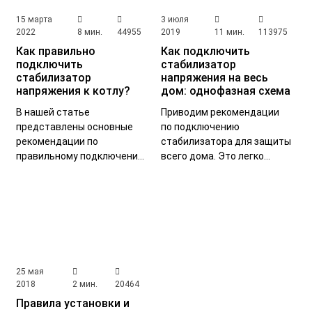
ИБП для сервера
(3)
ИБП для телевизора
(2)
15 марта
3 июля
ИБП для телеком
(1)
ИБП для холодильника
(2)
2022
8 мин.
44955
2019
11 мин.
113975
Как правильно
Как подключить
ИБП и генератор
(3)
ИБП с аккумулятором
(1)
подключить
стабилизатор
стабилизатор
напряжения на весь
ИБП с внешними АБ
(1)
Инвертор
(4)
напряжения к котлу?
дом: однофазная схема
Инверторные системы
(3)
В нашей статье
Приводим рекомендации
представлены основные
по подключению
Инверторный стабилизатор
(24)
рекомендации по
стабилизатора для защиты
правильному подключению
всего дома. Это легко
Инверторы напряжения
(2)
стабилизатора к котлу.
сделать, если соблюдать
аккуратность и
Искусственный интеллект
(1)
техническую грамотность.
Кабельные наконечники
(1)
Качество электропитания
(1)
25 мая
Компактный ИБП
(1)
Короткое замыкание
(1)
2018
2 мин.
20464
КПД ИБП
(1)
Линейно-интерактивные ИБП
(5)
Правила установки и