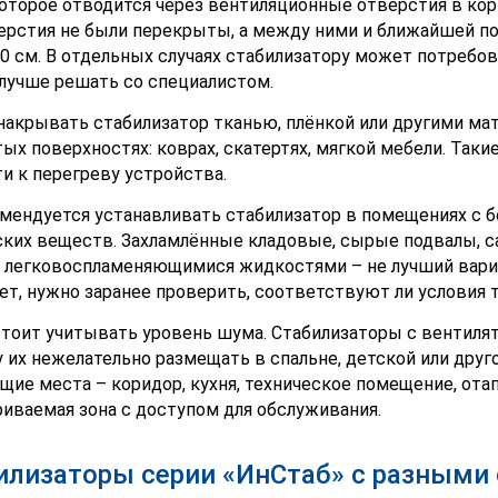
которое отводится через вентиляционные отверстия в кор
ерстия не были перекрыты, а между ними и ближайшей п
0 см. В отдельных случаях стабилизатору может потребов
лучше решать со специалистом.
накрывать стабилизатор тканью, плёнкой или другими мат
ых поверхностях: коврах, скатертях, мягкой мебели. Так
и к перегреву устройства.
мендуется устанавливать стабилизатор в помещениях с б
ких веществ. Захламлённые кладовые, сырые подвалы, с
 легковоспламеняющимися жидкостями – не лучший вариан
ет, нужно заранее проверить, соответствуют ли условия 
тоит учитывать уровень шума. Стабилизаторы с вентиля
 их нежелательно размещать в спальне, детской или друг
щие места – коридор, кухня, техническое помещение, отап
иваемая зона с доступом для обслуживания.
илизаторы серии «ИнСтаб» с разными