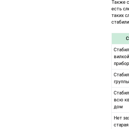
Также с
есть сл
таких с
стабили
С
Стабил
вилкой
прибор
Стабил
группы
Стабил
всю кв
дом
Нет за
старая