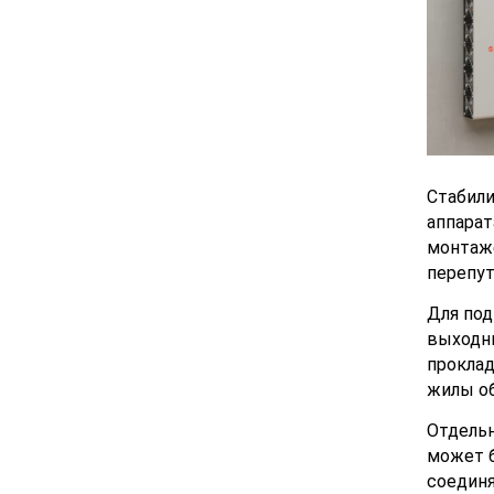
Стабили
аппарат
монтаже
перепут
Для под
выходны
проклад
жилы об
Отдельн
может б
соединя