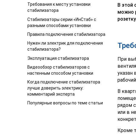
Требования к месту установки
В этой 
стабилизатора
можно 
розетку
Стабилизаторы серии «ИнСтаб» с
разными способами установки
Правила подключения стабилизатора
Нужен ли электрик для подключения
Треб
стабилизатора?
Эксплуатация стабилизатора
При выб
вентиля
Видеообзор стабилизаторов с
указан 
настенным способом установки
рабочий
Когда подключение стабилизатора
лучше доверить электрику:
В кварт
комментарий эксперта
помещен
Популярные вопросы по теме статьи
рядом с
или в н
конкрет
Кроме т