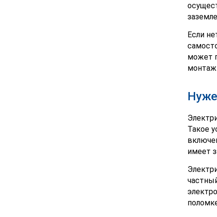
осущест
заземле
Если не
самосто
может п
монтажн
Нуже
Электри
Такое у
включен
имеет з
Электри
частный
электро
поломке