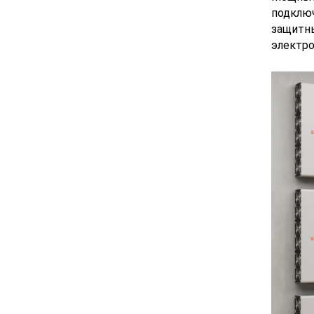
подключ
защитны
электро