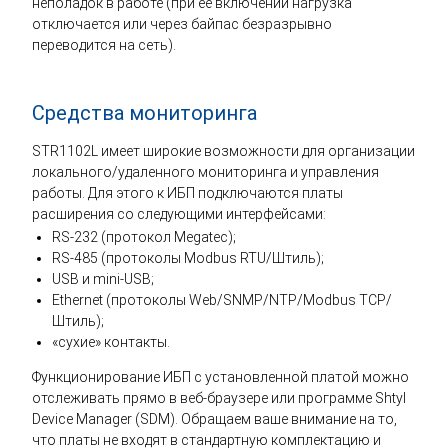
неполадок в работе (при её включении нагрузка
отключается или через байпас безразрывно
переводится на сеть).
Средства мониторинга
STR1102L имеет широкие возможности для организации
локального/удаленного мониторинга и управления
работы. Для этого к ИБП подключаются платы
расширения со следующими интерфейсами:
RS-232 (протокол Megatec);
RS-485 (протоколы Modbus RTU/Штиль);
USB и mini-USB;
Ethernet (протоколы Web/SNMP/NTP/Modbus TCP/
Штиль);
«сухие» контакты.
Функционирование ИБП с установленной платой можно
отслеживать прямо в веб-браузере или программе Shtyl
Device Manager (SDM). Обращаем ваше внимание на то,
что платы не входят в стандартную комплектацию и