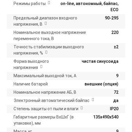
Режимы работы
on-line, автономный, байпас,
ECO
Предельный диапазон входного
90-295
напряжения, В
Номинальное выходное напряжение
220
переменного тока, В
Точность стабилизации выходного
±2
напряжения, %
Форма выходного
чистая синусоида
напряжения
Максимальный выходной ток, А
9
Наличие батарей
внешние (опция)
Номинальное напряжение АБ, В
72
Электронный автоматический байпас
да
Степень защиты от пыли и влаги
IP20
Габаритные размеры ВхШхГ (в
135х490х540
упаковке), мм
Масса, кг
9