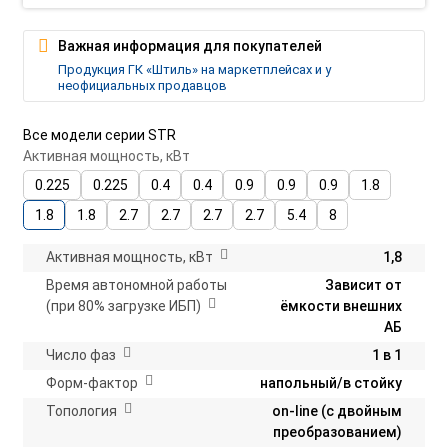
Важная информация для покупателей
Продукция ГК «Штиль» на маркетплейсах и у
неофициальных продавцов
Все модели серии STR
Активная мощность, кВт
0.225
0.225
0.4
0.4
0.9
0.9
0.9
1.8
1.8
1.8
2.7
2.7
2.7
2.7
5.4
8
Активная мощность, кВт
1,8
Время автономной работы
Зависит от
(при 80% загрузке ИБП)
ёмкости внешних
АБ
Число фаз
1 в 1
Форм-фактор
напольный/в стойку
Топология
on-line (с двойным
преобразованием)