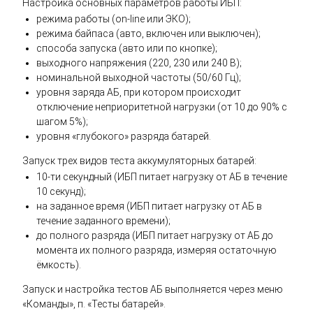
Настройка основных параметров работы ИБП:
режима работы (on-line или ЭКО);
режима байпаса (авто, включен или выключен);
способа запуска (авто или по кнопке);
выходного напряжения (220, 230 или 240 В);
номинальной выходной частоты (50/60 Гц);
уровня заряда АБ, при котором происходит
отключение неприоритетной нагрузки (от 10 до 90% с
шагом 5%);
уровня «глубокого» разряда батарей.
Запуск трех видов теста аккумуляторных батарей:
10-ти секундный (ИБП питает нагрузку от АБ в течение
10 секунд);
на заданное время (ИБП питает нагрузку от АБ в
течение заданного времени);
до полного разряда (ИБП питает нагрузку от АБ до
момента их полного разряда, измеряя остаточную
ёмкость).
Запуск и настройка тестов АБ выполняется через меню
«Команды», п. «Тесты батарей».