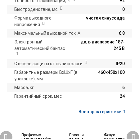
Точность стабилизации, %
±2
Быстродействие, мс
0
Форма выходного
чистая синусоида
напряжения
Максимальный выходной ток, А
6,8
Электронный
да, в диапазоне 187-
автоматический байпас
245 В
Степень защиты от пыли и влаги
IP20
Габаритные размеры ВхШхГ (в
460х450х100
упаковке), мм
Масса, кг
6
Гарантийный срок, мес
24
Все характеристики
Профессио-
Простая
Фокус