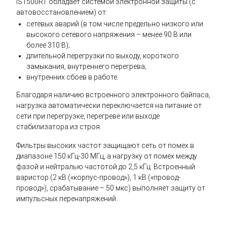
IS1500RT обладает системой электронной защиты (с
автовосстановлением) от:
сетевых аварий (в том числе предельно низкого или
высокого сетевого напряжения – менее 90 В или
более 310 В);
длительной перегрузки по выходу, короткого
замыкания, внутреннего перегрева;
внутренних сбоев в работе.
Благодаря наличию встроенного электронного байпаса,
нагрузка автоматически переключается на питание от
сети при перегрузке, перегреве или выходе
стабилизатора из строя.
Фильтры высоких частот защищают сеть от помех в
диапазоне 150 кГц-30 МГц, а нагрузку от помех между
фазой и нейтралью частотой до 2,5 кГц. Встроенный
варистор (2 кВ («корпус-провод»), 1 кВ («провод-
провод»), срабатывание – 50 мкс) выполняет защиту от
импульсных перенапряжений.