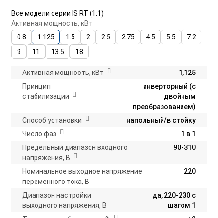
Все модели серии IS RT (1:1)
Активная мощность, кВт
0.8
1.125
1.5
2
2.5
2.75
4.5
5.5
7.2
9
11
13.5
18
Активная мощность, кВт
1,125
Принцип
инверторный (с
стабилизации
двойным
преобразованием)
Способ установки
напольный/в стойку
Число фаз
1 в 1
Предельный диапазон входного
90-310
напряжения, В
Номинальное выходное напряжение
220
переменного тока, В
Диапазон настройки
да, 220-230 с
выходного напряжения, В
шагом 1