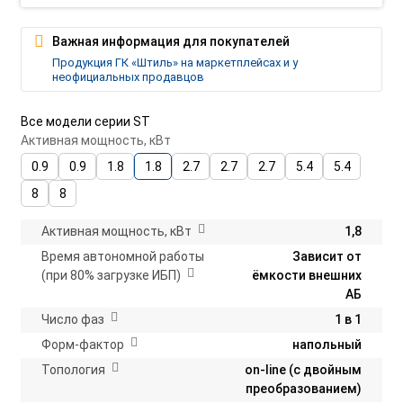
Важная информация для покупателей
Продукция ГК «Штиль» на маркетплейсах и у
неофициальных продавцов
Все модели серии ST
Активная мощность, кВт
0.9
0.9
1.8
1.8
2.7
2.7
2.7
5.4
5.4
8
8
Активная мощность, кВт
1,8
Время автономной работы
Зависит от
(при 80% загрузке ИБП)
ёмкости внешних
АБ
Число фаз
1 в 1
Форм-фактор
напольный
Топология
on-line (с двойным
преобразованием)