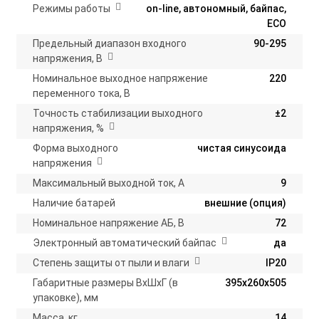
Режимы работы
on-line, автономный, байпас,
ECO
Предельный диапазон входного
90-295
напряжения, В
Номинальное выходное напряжение
220
переменного тока, В
Точность стабилизации выходного
±2
напряжения, %
Форма выходного
чистая синусоида
напряжения
Максимальный выходной ток, А
9
Наличие батарей
внешние (опция)
Номинальное напряжение АБ, В
72
Электронный автоматический байпас
да
Степень защиты от пыли и влаги
IP20
Габаритные размеры ВхШхГ (в
395х260х505
упаковке), мм
Масса, кг
14