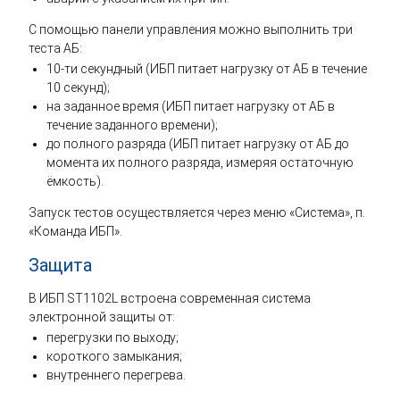
С помощью панели управления можно выполнить три
теста АБ:
10-ти секундный (ИБП питает нагрузку от АБ в течение
10 секунд);
на заданное время (ИБП питает нагрузку от АБ в
течение заданного времени);
до полного разряда (ИБП питает нагрузку от АБ до
момента их полного разряда, измеряя остаточную
ёмкость).
Запуск тестов осуществляется через меню «Система», п.
«Команда ИБП».
Защита
В ИБП ST1102L встроена современная система
электронной защиты от:
перегрузки по выходу;
короткого замыкания;
внутреннего перегрева.