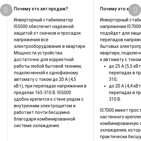
Почему это хит продаж?
Почему это хит п
Инверторный стабилизатор
Инверторный стаб
IS5000 обеспечит надёжной
напряжения IS7000
защитой от скачков и просадок
подойдет для защ
напряжения всё
перепадов напряж
электрооборудование в квартире.
бытовых электроп
Мощности устройства
квартире, подключ
достаточно для корректной
к автомату с током
работы любой бытовой техники,
до 25 А (5,5 кВ
подключенной к однофазному
перепадах в пр
автомату с током до 20 А (4,5
310;
кВт), при перепадах напряжения в
до 20 А (4,4 кВ
пределах 165-310 В. IS5000
перепадах в пр
удобно крепится к стене рядом с
310 В.
внутренним электрощитом и
IS7000 имеет прос
работает почти бесшумно
настенного крепле
благодаря комбинированной
комбинированную 
системе охлаждения.
охлаждения, котор
практически бесшу