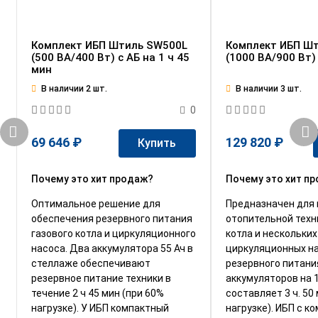
Комплект ИБП Штиль SW500L
Комплект ИБП Ш
(500 ВА/400 Вт) c АБ на 1 ч 45
(1000 ВА/900 Вт) 
мин
В наличии 2 шт.
В наличии 3 шт.
0
69 646 ₽
129 820 ₽
Купить
Почему это хит продаж?
Почему это хит п
Оптимальное решение для
Предназначен для 
обеспечения резервного питания
отопительной техн
газового котла и циркуляционного
котла и нескольких
насоса. Два аккумулятора 55 Ач в
циркуляционных на
стеллаже обеспечивают
резервного питани
резервное питание техники в
аккумуляторов на 
течение 2 ч 45 мин (при 60%
составляет 3 ч. 50
нагрузке). У ИБП компактный
нагрузке). ИБП с к