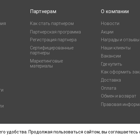
Партнерам
О компании
ния
Как стать партнером
Новости
Партнерская программа
Акции
Регистрация партнера
Награды и отзывы
Сертифицированные
Наши клиенты
партнеры
Вакансии
Маркетинговые
Где купить
материалы
Как оформить зак
Доставка
Оплата
ги
Обмен и возврат
Правовая информ
ти
го удобства. Продолжая пользоваться сайтом, вы соглашаетесь 