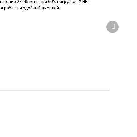
ечение 2 ч 45 мин (при 60% нагрузке). У ИБП
я работа и удобный дисплей.
Комп
В на
129