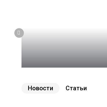
Подарок за отзыв во ВКонта
Акция для всех владельцев техники «Штиль» и
Новости
Статьи