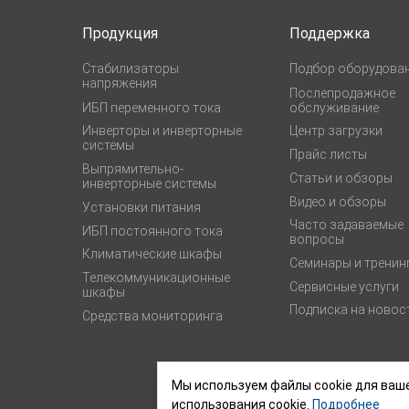
Продукция
Поддержка
Стабилизаторы
Подбор оборудова
напряжения
Послепродажное
ИБП переменного тока
обслуживание
Инверторы и инверторные
Центр загрузки
системы
Прайс листы
Выпрямительно-
Статьи и обзоры
инверторные системы
Видео и обзоры
Установки питания
Часто задаваемые
ИБП постоянного тока
вопросы
Климатические шкафы
Семинары и тренин
Телекоммуникационные
Сервисные услуги
шкафы
Подписка на новос
Средства мониторинга
Мы используем файлы cookie для ваше
использования cookie.
Подробнее