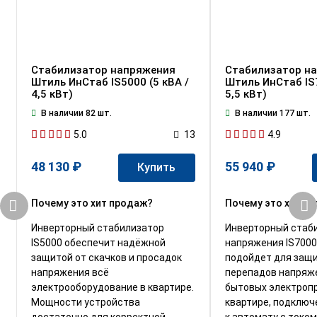
Стабилизатор напряжения
Стабилизатор н
Штиль ИнСтаб IS5000 (5 кВА /
Штиль ИнСтаб IS7
4,5 кВт)
5,5 кВт)
В наличии 82 шт.
В наличии 177 шт.
5.0
4.9
13
48 130 ₽
55 940 ₽
Купить
Почему это хит продаж?
Почему это хит п
Инверторный стабилизатор
Инверторный стаб
IS5000 обеспечит надёжной
напряжения IS7000
защитой от скачков и просадок
подойдет для защ
напряжения всё
перепадов напряж
электрооборудование в квартире.
бытовых электроп
Мощности устройства
квартире, подключ
достаточно для корректной
к автомату с током