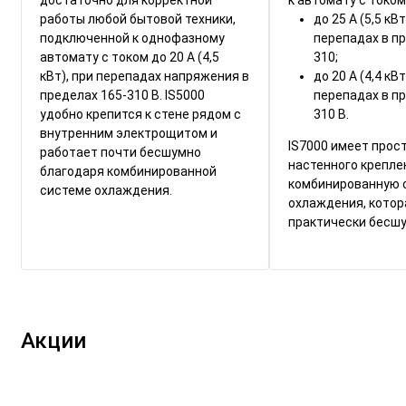
работы любой бытовой техники,
до 25 А (5,5 кВ
подключенной к однофазному
перепадах в пр
автомату с током до 20 А (4,5
310;
кВт), при перепадах напряжения в
до 20 А (4,4 кВ
пределах 165-310 В. IS5000
перепадах в пр
удобно крепится к стене рядом с
310 В.
внутренним электрощитом и
IS7000 имеет прос
работает почти бесшумно
настенного крепле
благодаря комбинированной
комбинированную 
системе охлаждения.
охлаждения, котор
практически бесшу
Акции