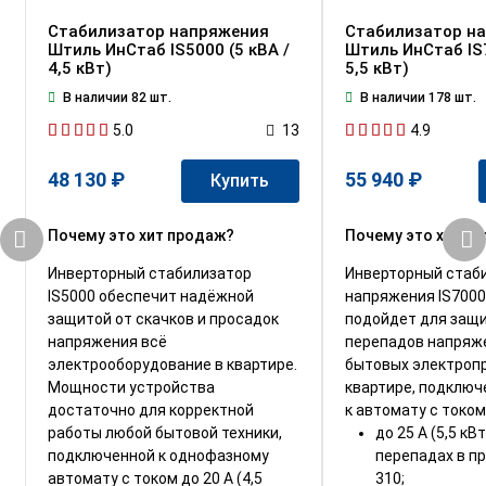
Стабилизатор напряжения
Стабилизатор н
Штиль ИнСтаб IS5000 (5 кВА /
Штиль ИнСтаб IS7
4,5 кВт)
5,5 кВт)
В наличии 82 шт.
В наличии 178 шт.
5.0
4.9
13
48 130 ₽
55 940 ₽
Купить
Почему это хит продаж?
Почему это хит п
Инверторный стабилизатор
Инверторный стаб
IS5000 обеспечит надёжной
напряжения IS7000
защитой от скачков и просадок
подойдет для защ
напряжения всё
перепадов напряж
электрооборудование в квартире.
бытовых электроп
Мощности устройства
квартире, подключ
достаточно для корректной
к автомату с током
работы любой бытовой техники,
до 25 А (5,5 кВ
подключенной к однофазному
перепадах в пр
автомату с током до 20 А (4,5
310;