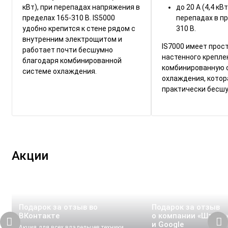
кВт), при перепадах напряжения в
до 20 А (4,4 кВ
пределах 165-310 В. IS5000
перепадах в пр
удобно крепится к стене рядом с
310 В.
внутренним электрощитом и
IS7000 имеет прос
работает почти бесшумно
настенного крепле
благодаря комбинированной
комбинированную 
системе охлаждения.
охлаждения, котор
практически бесшу
Акции
Подарок за отзыв во
Подарок за отзыв
ВКонтакте
о компании «Штиль»
и Google
Акция для всех владельцев техники